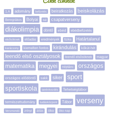
Cikk címkék
beiskolázás
adomány
beiratkozás
1.A
befizetés
Bolyai
csapatverseny
Beregrákos
bál
diákolimpia
döntő
ebéd
ebédbefizetés
Határtalanul
előadás
eredmények
elsősöknek
fizika
kirándulás
kiemelten fontos
kőkút-hét
karácsony
leendő első osztályosok
magyar
leendő elsősöknek
matematika
megyei
országos
néptánc
sport
siker
országos elődöntő
sakk
sportiskola
Tehetségtábor
tanévkezdés
verseny
Tábor
természettudomány
tudásközpont
öko
zrínyi
öko nap
Versmondó
állás