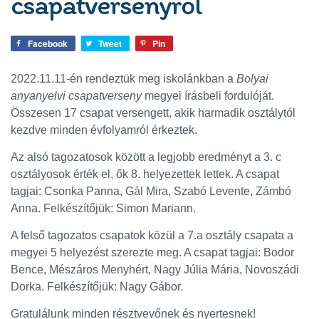
csapatversenyről
Facebook
Tweet
Pin
2022.11.11-én rendeztük meg iskolánkban a
Bolyai
anyanyelvi csapatverseny
megyei írásbeli fordulóját.
Összesen 17 csapat versengett, akik harmadik osztálytól
kezdve minden évfolyamról érkeztek.
Az alsó tagozatosok között a legjobb eredményt a 3. c
osztályosok érték el, ők 8. helyezettek lettek. A csapat
tagjai: Csonka Panna, Gál Mira, Szabó Levente, Zámbó
Anna. Felkészítőjük: Simon Mariann.
A felső tagozatos csapatok közül a 7.a osztály csapata a
megyei 5 helyezést szerezte meg. A csapat tagjai: Bodor
Bence, Mészáros Menyhért, Nagy Júlia Mária, Novoszádi
Dorka. Felkészítőjük: Nagy Gábor.
Gratulálunk minden résztvevőnek és nyertesnek!