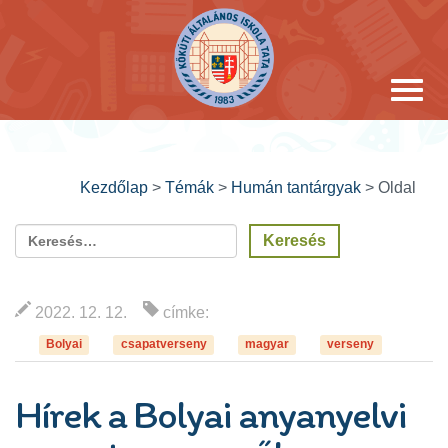
Kezdőlap
>
Témák
>
Humán tantárgyak
>
Oldal
2022. 12. 12.
címke:
Bolyai
csapatverseny
magyar
verseny
Hírek a Bolyai anyanyelvi