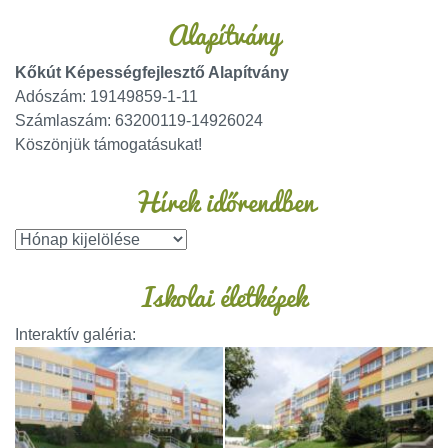
Alapítvány
Kőkút Képességfejlesztő Alapítvány
Adószám: 19149859-1-11
Számlaszám: 63200119-14926024
Köszönjük támogatásukat!
Hírek időrendben
Iskolai életképek
Interaktív galéria: