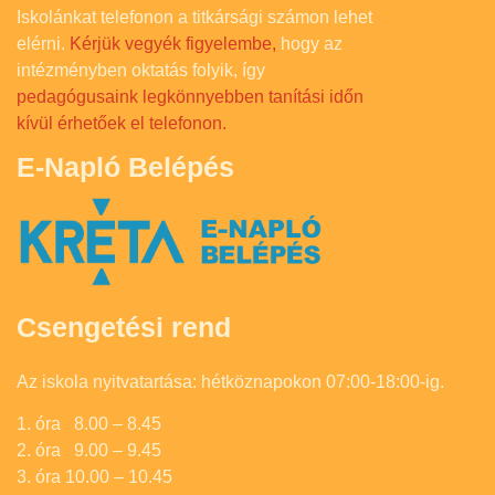
Iskolánkat telefonon a titkársági számon lehet
elérni.
Kérjük vegyék figyelembe,
hogy az
intézményben oktatás folyik, így
pedagógusaink legkönnyebben tanítási időn
kívül érhetőek el telefonon.
E-Napló Belépés
Csengetési rend
Az iskola nyitvatartása: hétköznapokon 07:00-18:00-ig.
1. óra 8.00 – 8.45
2. óra 9.00 – 9.45
3. óra 10.00 – 10.45