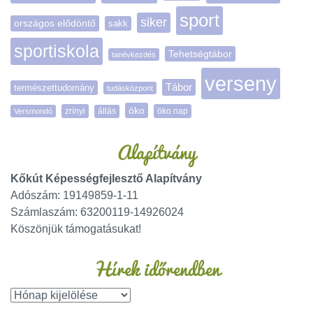
sport
siker
országos elődöntő
sakk
sportiskola
Tehetségtábor
tanévkezdés
verseny
Tábor
természettudomány
tudásközpont
öko
zrínyi
öko nap
Versmondó
állás
Alapítvány
Kőkút Képességfejlesztő Alapítvány
Adószám: 19149859-1-11
Számlaszám: 63200119-14926024
Köszönjük támogatásukat!
Hírek időrendben