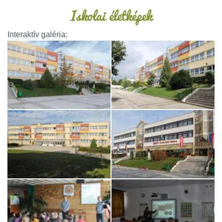
Iskolai életképek
Interaktív galéria: