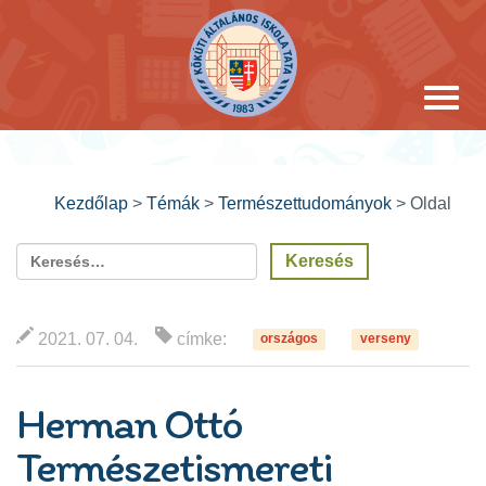
Kezdőlap
>
Témák
>
Természettudományok
>
Oldal
2021. 07. 04.
címke:
országos
verseny
Herman Ottó
Természetismereti