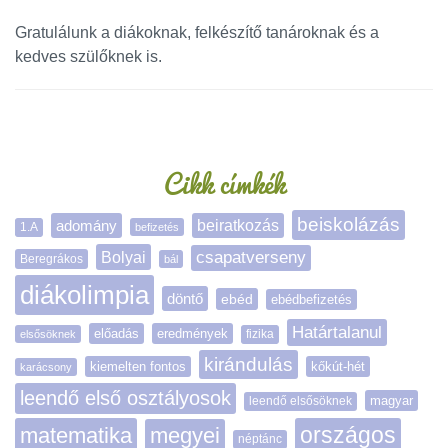
Gratulálunk a diákoknak, felkészítő tanároknak és a
kedves szülőknek is.
Oldalsáv
Cikk címkék
beiskolázás
adomány
beiratkozás
1.A
befizetés
Bolyai
csapatverseny
Beregrákos
bál
diákolimpia
döntő
ebéd
ebédbefizetés
Határtalanul
előadás
eredmények
elsősöknek
fizika
kirándulás
kiemelten fontos
kőkút-hét
karácsony
leendő első osztályosok
magyar
leendő elsősöknek
matematika
megyei
országos
néptánc