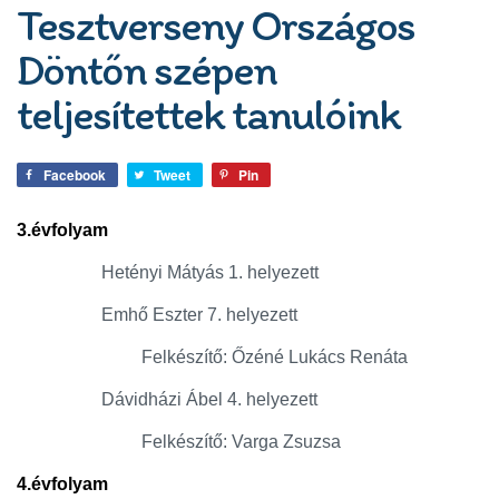
Tesztverseny Országos
Döntőn szépen
teljesítettek tanulóink
Facebook
Tweet
Pin
3.évfolyam
Hetényi Mátyás 1. helyezett
Emhő Eszter 7. helyezett
Felkészítő: Őzéné Lukács Renáta
Dávidházi Ábel 4. helyezett
Felkészítő: Varga Zsuzsa
4.évfolyam