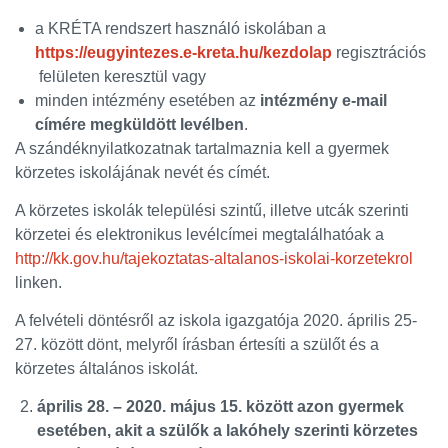
a KRÉTA rendszert használó iskolában a
https://eugyintezes.e-kreta.hu/kezdolap
regisztrációs
felületen keresztül vagy
minden intézmény esetében az
intézmény e-mail
címére megküldött levélben
.
A szándéknyilatkozatnak tartalmaznia kell a gyermek
körzetes iskolájának nevét és címét.
A körzetes iskolák települési szintű, illetve utcák szerinti
körzetei és elektronikus levélcímei megtalálhatóak a
http://kk.gov.hu/tajekoztatas-altalanos-iskolai-korzetekrol
linken.
A felvételi döntésről az iskola igazgatója 2020. április 25-
27. között dönt, melyről írásban értesíti a szülőt és a
körzetes általános iskolát.
április 28. – 2020. május 15. között azon gyermek
esetében, akit a szülők a lakóhely szerinti körzetes