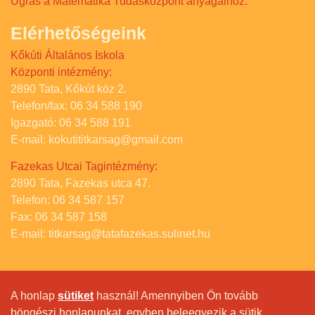
Ugrás a Matematika Tudásközpont anyagaihoz.
Elérhetőségeink
Kőkúti Általános Iskola
Központi intézmény:
2890 Tata, Kőkút köz 2.
Telefon/fax: 06 34 588 190
Igazgató: 06 34 588 191
E-mail: kokutititkarsag@gmail.com
Fazekas Utcai Tagintézmény:
2890 Tata, Fazekas utca 47.
Telefon: 06 34 587 157
Fax: 06 34 587 158
E-mail: titkarsag@tatafazekas.sulinet.hu
A honlap
sütiket
használ! Amennyiben Ön tovább
böngészi honlapunkat, egyben beleegyezik a sütik