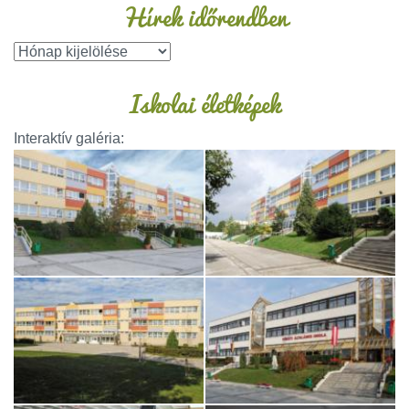
Hírek időrendben
Iskolai életképek
Interaktív galéria: