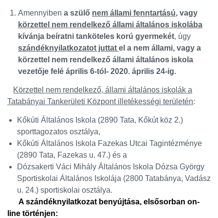
Amennyiben
a szülő
nem állami fenntartású
, vagy
körzettel nem rendelkező állami általános iskolába
kívánja beíratni tanköteles korú gyermekét
, úgy
szándéknyilatkozatot juttat
el a nem állami, vagy a
körzettel nem rendelkező állami általános iskola
vezetője felé
április 6-tól- 2020. április 24-ig.
Körzettel nem rendelkező, állami általános iskolák a
Tatabányai Tankerületi Központ illetékességi területén
:
Kőkúti Általános Iskola (2890 Tata, Kőkút köz 2.)
sporttagozatos osztálya,
Kőkúti Általános Iskola Fazekas Utcai Tagintézménye
(2890 Tata, Fazekas u. 47.) és a
Dózsakerti Váci Mihály Általános Iskola Dózsa György
Sportiskolai Általános Iskolája (2800 Tatabánya, Vadász
u. 24.) sportiskolai osztálya.
A szándéknyilatkozat benyújtása, elsősorban on-
line történjen: