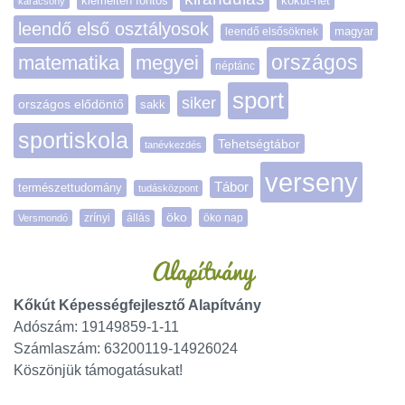
kiemelten fontos
kőkút-hét
karácsony
leendő első osztályosok
magyar
leendő elsősöknek
matematika
megyei
országos
néptánc
sport
siker
országos elődöntő
sakk
sportiskola
Tehetségtábor
tanévkezdés
verseny
Tábor
természettudomány
tudásközpont
öko
zrínyi
öko nap
Versmondó
állás
Alapítvány
Kőkút Képességfejlesztő Alapítvány
Adószám: 19149859-1-11
Számlaszám: 63200119-14926024
Köszönjük támogatásukat!