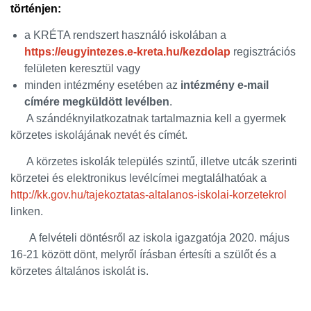
történjen:
a KRÉTA rendszert használó iskolában a
https://eugyintezes.e-kreta.hu/kezdolap
regisztrációs
felületen keresztül vagy
minden intézmény esetében az
intézmény e-mail
címére megküldött levélben
.
A szándéknyilatkozatnak tartalmaznia kell a gyermek
körzetes iskolájának nevét és címét.
A körzetes iskolák település szintű, illetve utcák szerinti
körzetei és elektronikus levélcímei megtalálhatóak a
http://kk.gov.hu/tajekoztatas-altalanos-iskolai-korzetekrol
linken.
A felvételi döntésről az iskola igazgatója 2020. május
16-21 között dönt, melyről írásban értesíti a szülőt és a
körzetes általános iskolát is.