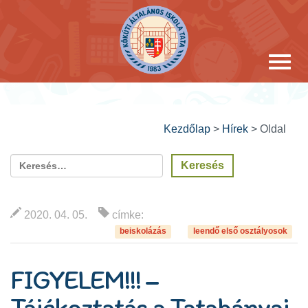
Kezdőlap
>
Hírek
>
Oldal
2020. 04. 05.
címke:
beiskolázás
leendő első osztályosok
FIGYELEM!!! –
Tájékoztatás a Tatabányai