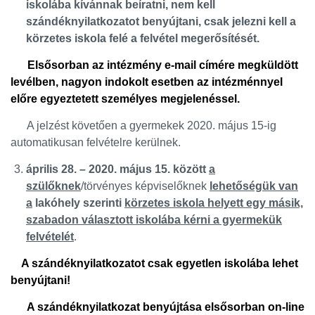
iskolába kívánnak beíratni, nem kell
szándéknyilatkozatot benyújtani, csak jelezni kell a
körzetes iskola felé a felvétel megerősítését.
Elsősorban az intézmény e-mail címére megküldött
levélben, nagyon indokolt esetben az intézménnyel
előre egyeztetett személyes megjelenéssel.
A jelzést követően a gyermekek 2020. május 15-ig
automatikusan felvételre kerülnek.
április 28. – 2020. május 15. között
a
szülőknek
/törvényes képviselőknek
lehetőségük van
a
lakóhely szerinti
körzetes iskola helyett egy másik,
szabadon választott iskolába kérni a gyermekük
felvételét
.
A szándéknyilatkozatot csak egyetlen iskolába lehet
benyújtani!
A szándéknyilatkozat benyújtása elsősorban on-line