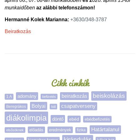
április 06., 07. 08-án munkaidőben
és 2
020. április 15-től
munkaidőben
az alábbi telefonszámon!
Hermanné Kolek Marianna:
+3630/348-3787
Beiratkozás
Oldalsáv
Cikk címkék
beiskolázás
adomány
beiratkozás
1.A
befizetés
Bolyai
csapatverseny
Beregrákos
bál
diákolimpia
döntő
ebéd
ebédbefizetés
Határtalanul
előadás
eredmények
elsősöknek
fizika
kirándulás