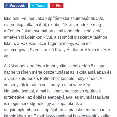
Facebook
Tweet
Pin
Iskolánk, Fellner Jakab építőmester születésének 300.
évfordulója alkalmából, október 13-án, rendezte meg
a Fellner Jakab nyomában című történelmi vetélkedőt,
amelyen diákjainkon kívül, a szomódi Íriszkert Általános
Iskola, a Fazekas utcai Tagintézmény, valamint
a somogyvári Szent László Király Általános Iskola is részt
vett.
A Kőkút-hét keretében lebonyolított vetélkedőn 8 csapat,
hat helyszínen mérte össze tudását az iskola aulájában és
a város különböző, Fellnerhez köthető helyszínein. A
versenyzők feladata volt, hogy a tatai városkép
kialalakulásával, a mai is ismert, nevezetes épületek
történetével, az építész életpályájával és munkásságával
is megismerkedjenek. Így a csapatoknak a
nagytemplomban és kriptájában, a piarista rendházban, a
kápolnában, az Esterházy-kastélynál is teljesíteniük kellett