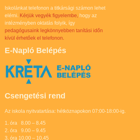
Iskolánkat telefonon a titkársági számon lehet
elérni.
Kérjük vegyék figyelembe,
hogy az
intézményben oktatás folyik, így
pedagógusaink legkönnyebben tanítási időn
kívül érhetőek el telefonon.
E-Napló Belépés
Csengetési rend
Az iskola nyitvatartása: hétköznapokon 07:00-18:00-ig.
1. óra 8.00 – 8.45
2. óra 9.00 – 9.45
3. óra 10.00 – 10.45