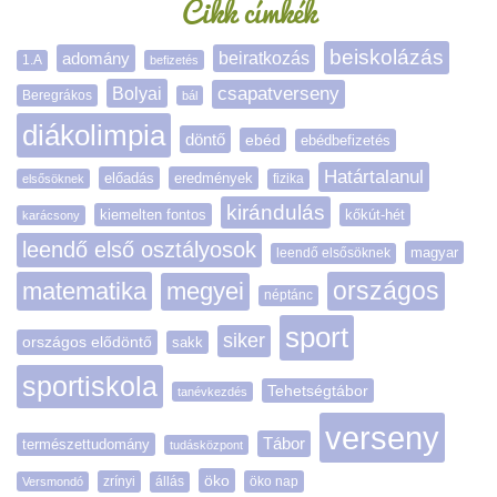
Cikk címkék
beiskolázás
adomány
beiratkozás
1.A
befizetés
Bolyai
csapatverseny
Beregrákos
bál
diákolimpia
döntő
ebéd
ebédbefizetés
Határtalanul
előadás
eredmények
elsősöknek
fizika
kirándulás
kiemelten fontos
kőkút-hét
karácsony
leendő első osztályosok
magyar
leendő elsősöknek
matematika
megyei
országos
néptánc
sport
siker
országos elődöntő
sakk
sportiskola
Tehetségtábor
tanévkezdés
verseny
Tábor
természettudomány
tudásközpont
öko
zrínyi
öko nap
Versmondó
állás