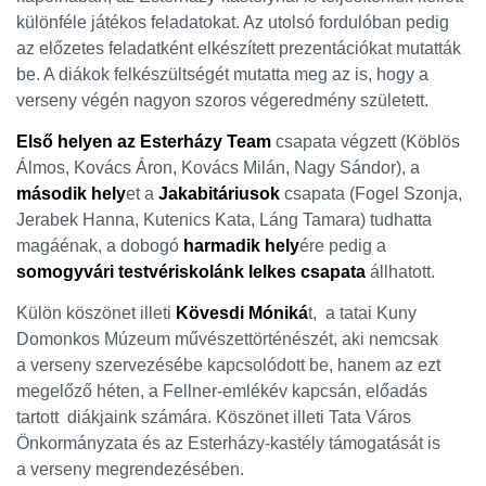
különféle játékos feladatokat. Az utolsó fordulóban pedig
az előzetes feladatként elkészített prezentációkat mutatták
be. A diákok felkészültségét mutatta meg az is, hogy a
verseny végén nagyon szoros végeredmény született.
Első helyen az Esterházy Team
csapata végzett (Köblös
Álmos, Kovács Áron, Kovács Milán, Nagy Sándor), a
második hely
et a
Jakabitáriusok
csapata (Fogel Szonja,
Jerabek Hanna, Kutenics Kata, Láng Tamara) tudhatta
magáénak, a dobogó
harmadik hely
ére pedig a
somogyvári testvériskolánk lelkes csapata
állhatott.
Külön köszönet illeti
Kövesdi Móniká
t, a tatai Kuny
Domonkos Múzeum művészettörténészét, aki nemcsak
a verseny szervezésébe kapcsolódott be, hanem az ezt
megelőző héten, a Fellner-emlékév kapcsán, előadás
tartott diákjaink számára. Köszönet illeti Tata Város
Önkormányzata és az Esterházy-kastély támogatását is
a verseny megrendezésében.