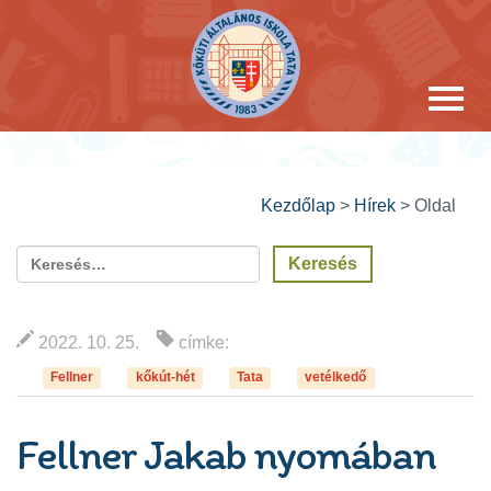
Kezdőlap
>
Hírek
>
Oldal
2022. 10. 25.
címke:
Fellner
kőkút-hét
Tata
vetélkedő
Fellner Jakab nyomában