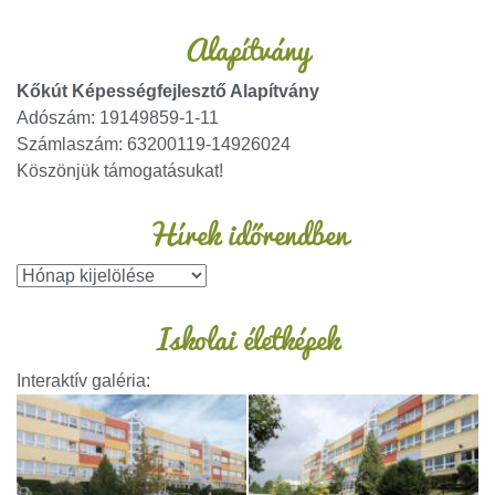
Alapítvány
Kőkút Képességfejlesztő Alapítvány
Adószám: 19149859-1-11
Számlaszám: 63200119-14926024
Köszönjük támogatásukat!
Hírek időrendben
Iskolai életképek
Interaktív galéria: