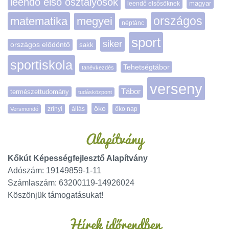
leendő első osztályosok
magyar
leendő elsősöknek
matematika
megyei
országos
néptánc
sport
siker
országos elődöntő
sakk
sportiskola
Tehetségtábor
tanévkezdés
verseny
Tábor
természettudomány
tudásközpont
öko
zrínyi
öko nap
Versmondó
állás
Alapítvány
Kőkút Képességfejlesztő Alapítvány
Adószám: 19149859-1-11
Számlaszám: 63200119-14926024
Köszönjük támogatásukat!
Hírek időrendben