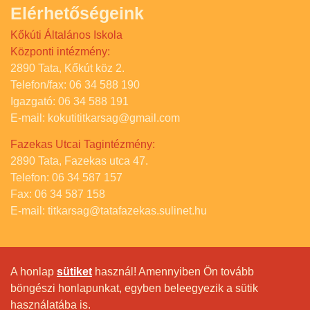
Elérhetőségeink
Kőkúti Általános Iskola
Központi intézmény:
2890 Tata, Kőkút köz 2.
Telefon/fax: 06 34 588 190
Igazgató: 06 34 588 191
E-mail: kokutititkarsag@gmail.com
Fazekas Utcai Tagintézmény:
2890 Tata, Fazekas utca 47.
Telefon: 06 34 587 157
Fax: 06 34 587 158
E-mail: titkarsag@tatafazekas.sulinet.hu
A honlap
sütiket
használ! Amennyiben Ön tovább
böngészi honlapunkat, egyben beleegyezik a sütik
használatába is.