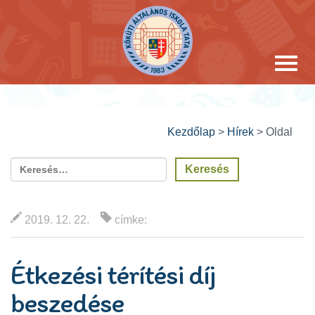
Kezdőlap
>
Hírek
>
Oldal
2019. 12. 22.
címke:
Étkezési térítési díj
beszedése