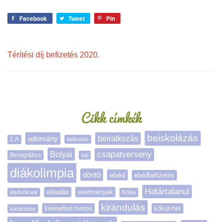
Facebook
Tweet
Pin
Térítési díj befizetés 2020.
Oldalsáv
Cikk címkék
beiskolázás
adomány
beiratkozás
1.A
befizetés
Bolyai
csapatverseny
Beregrákos
bál
diákolimpia
döntő
ebéd
ebédbefizetés
Határtalanul
előadás
eredmények
elsősöknek
fizika
kirándulás
kiemelten fontos
kőkút-hét
karácsony