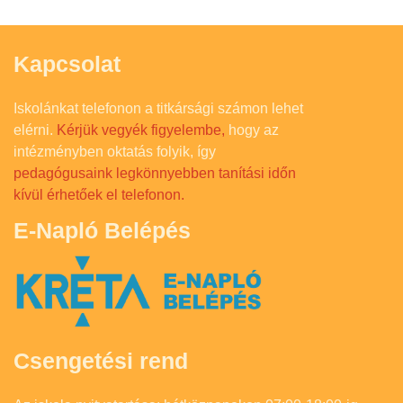
Kapcsolat
Iskolánkat telefonon a titkársági számon lehet
elérni.
Kérjük vegyék figyelembe,
hogy az
intézményben oktatás folyik, így
pedagógusaink legkönnyebben tanítási időn
kívül érhetőek el telefonon.
E-Napló Belépés
Csengetési rend