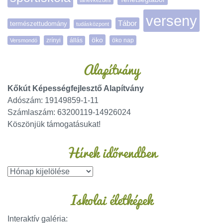
tanévkezdés
verseny
Tábor
természettudomány
tudásközpont
öko
zrínyi
öko nap
Versmondó
állás
Alapítvány
Kőkút Képességfejlesztő Alapítvány
Adószám: 19149859-1-11
Számlaszám: 63200119-14926024
Köszönjük támogatásukat!
Hírek időrendben
Iskolai életképek
Interaktív galéria: