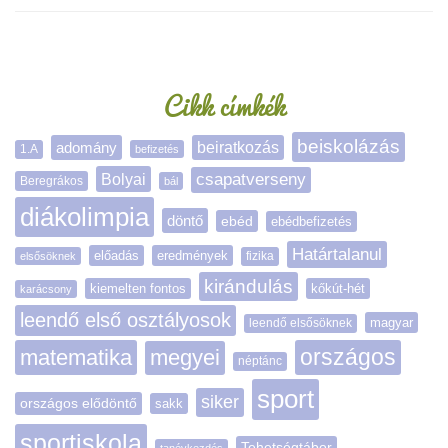
Oldalsáv
Cikk címkék
beiskolázás
adomány
beiratkozás
1.A
befizetés
Bolyai
csapatverseny
Beregrákos
bál
diákolimpia
döntő
ebéd
ebédbefizetés
Határtalanul
előadás
eredmények
elsősöknek
fizika
kirándulás
kiemelten fontos
kőkút-hét
karácsony
leendő első osztályosok
magyar
leendő elsősöknek
matematika
megyei
országos
néptánc
sport
siker
országos elődöntő
sakk
sportiskola
Tehetségtábor