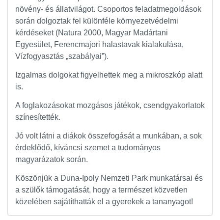
növény- és állatvilágot. Csoportos feladatmegoldások
során dolgoztak fel különféle környezetvédelmi
kérdéseket (Natura 2000, Magyar Madártani
Egyesület, Ferencmajori halastavak kialakulása,
Vízfogyasztás „szabályai”).
Izgalmas dolgokat figyelhettek meg a mikroszkóp alatt
is.
A foglakozásokat mozgásos játékok, csendgyakorlatok
színesítették.
Jó volt látni a diákok összefogását a munkában, a sok
érdeklődő, kíváncsi szemet a tudományos
magyarázatok során.
Köszönjük a Duna-Ipoly Nemzeti Park munkatársai és
a szülők támogatását, hogy a természet közvetlen
közelében sajátíthatták el a gyerekek a tananyagot!