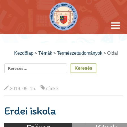
Kezdőlap
>
Témák
>
Természettudományok
>
Oldal
2019. 09. 15.
címke:
Erdei iskola