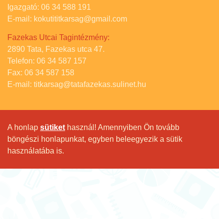
Igazgató: 06 34 588 191
E-mail: kokutititkarsag@gmail.com
Fazekas Utcai Tagintézmény:
2890 Tata, Fazekas utca 47.
Telefon: 06 34 587 157
Fax: 06 34 587 158
E-mail: titkarsag@tatafazekas.sulinet.hu
A honlap
sütiket
használ! Amennyiben Ön tovább
böngészi honlapunkat, egyben beleegyezik a sütik
használatába is.