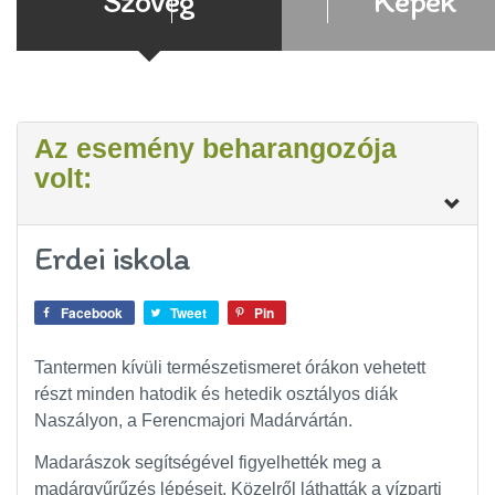
Szöveg
Képek
Az esemény beharangozója
volt:
Erdei iskola
Facebook
Tweet
Pin
Tantermen kívüli természetismeret órákon vehetett
részt minden hatodik és hetedik osztályos diák
Naszályon, a Ferencmajori Madárvártán.
Madarászok segítségével figyelhették meg a
madárgyűrűzés lépéseit. Közelről láthatták a vízparti