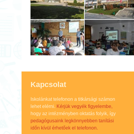
Kapcsolat
Iskolánkat telefonon a titkársági számon
lehet elérni.
Kérjük vegyék figyelembe,
hogy az intézményben oktatás folyik, így
pedagógusaink legkönnyebben tanítási
időn kívül érhetőek el telefonon.