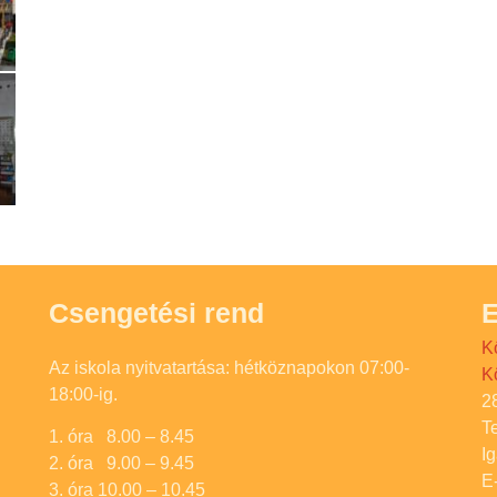
Csengetési rend
E
K
Az iskola nyitvatartása: hétköznapokon 07:00-
K
18:00-ig.
2
T
1. óra 8.00 – 8.45
I
2. óra 9.00 – 9.45
E
3. óra 10.00 – 10.45