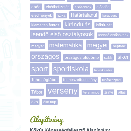
ebéd
ebédbefizetés
előadás
elsősöknek
Határtalanul
eredmények
fizika
karácsony
kirándulás
kiemelten fontos
kőkút-hét
leendő első osztályosok
leendő elsősöknek
matematika
megyei
magyar
néptánc
országos
siker
országos elődöntő
sakk
sport
sportiskola
tanévkezdés
Tehetségtábor
természettudomány
tudásközpont
verseny
Tábor
zrínyi
Versmondó
állás
öko
öko nap
Alapítvány
Kőkút Képességfejlesztő Alapítvány