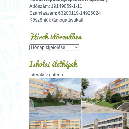
Adószám: 19149859-1-11
Számlaszám: 63200119-14926024
Köszönjük támogatásukat!
Hírek időrendben
Iskolai életképek
Interaktív galéria: