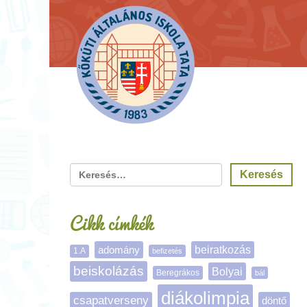
Cikk címkék
adomány
beiratkozás
1.A
befizetés
beiskolázás
Bolyai
Beregrákos
bál
diákolimpia
csapatverseny
döntő