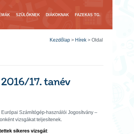
ÉMÁK
SZÜLŐKNEK
DIÁKOKNAK
FAZEKAS TG.
Kezdőlap
>
Hírek
>
Oldal
2016/17. tanév
 az Európai Számítógép-használói Jogosítvány –
ként vizsgákat teljesítenek.
ettek sikeres vizsgát
: