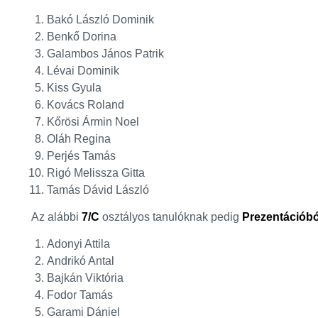
Bakó László Dominik
Benkő Dorina
Galambos János Patrik
Lévai Dominik
Kiss Gyula
Kovács Roland
Kőrösi Ármin Noel
Oláh Regina
Perjés Tamás
Rigó Melissza Gitta
Tamás Dávid László
Az alábbi
7/C
osztályos tanulóknak pedig
Prezentációból
Adonyi Attila
Andrikó Antal
Bajkán Viktória
Fodor Tamás
Garami Dániel