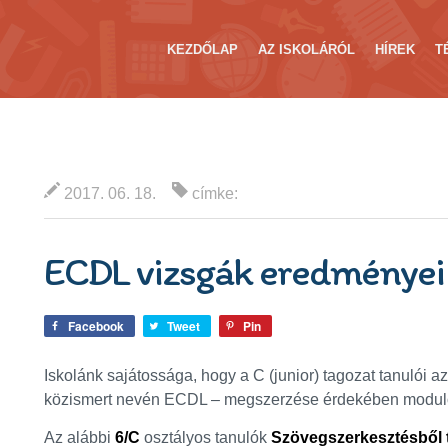
KEZDŐLAP
AZ ISKOLÁRÓL
HÍREK
T
2017. 06. 18.
címke:
ECDL vizsgák eredményei 
Facebook
Tweet
Pin
Iskolánk sajátossága, hogy a C (junior) tagozat tanulói
közismert nevén ECDL – megszerzése érdekében modulon
Az alábbi
6/C
osztályos tanulók
Szövegszerkesztésből t