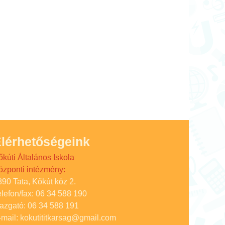
lérhetőségeink
őkúti Általános Iskola
özponti intézmény:
890 Tata, Kőkút köz 2.
elefon/fax: 06 34 588 190
gazgató: 06 34 588 191
-mail: kokutititkarsag@gmail.com