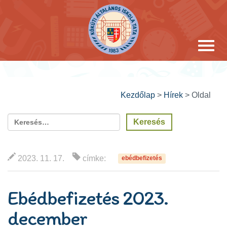
Kezdőlap
>
Hírek
>
Oldal
2023. 11. 17.
címke:
ebédbefizetés
Ebédbefizetés 2023.
december