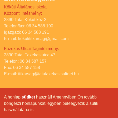
Kőkúti Általános Iskola
Központi intézmény:
2890 Tata, Kőkút köz 2.
Telefon/fax: 06 34 588 190
Igazgató: 06 34 588 191
E-mail: kokutititkarsag@gmail.com
Fazekas Utcai Tagintézmény:
2890 Tata, Fazekas utca 47.
Telefon: 06 34 587 157
Fax: 06 34 587 158
E-mail: titkarsag@tatafazekas.sulinet.hu
A honlap
sütiket
használ! Amennyiben Ön tovább
böngészi honlapunkat, egyben beleegyezik a sütik
használatába is.