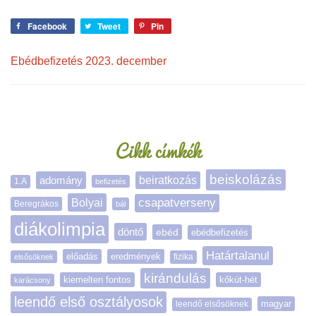
Facebook
Tweet
Pin
Ebédbefizetés 2023. december
Oldalsáv
Cikk címkék
beiskolázás
adomány
beiratkozás
1.A
befizetés
Bolyai
csapatverseny
Beregrákos
bál
diákolimpia
döntő
ebéd
ebédbefizetés
Határtalanul
előadás
eredmények
elsősöknek
fizika
kirándulás
kiemelten fontos
kőkút-hét
karácsony
leendő első osztályosok
magyar
leendő elsősöknek