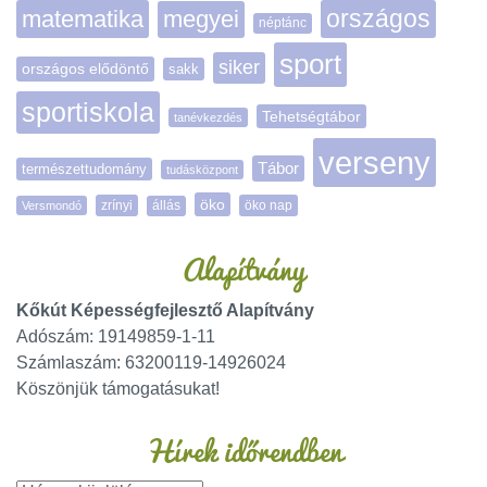
matematika
megyei
országos
néptánc
sport
siker
országos elődöntő
sakk
sportiskola
Tehetségtábor
tanévkezdés
verseny
Tábor
természettudomány
tudásközpont
öko
zrínyi
öko nap
Versmondó
állás
Alapítvány
Kőkút Képességfejlesztő Alapítvány
Adószám: 19149859-1-11
Számlaszám: 63200119-14926024
Köszönjük támogatásukat!
Hírek időrendben