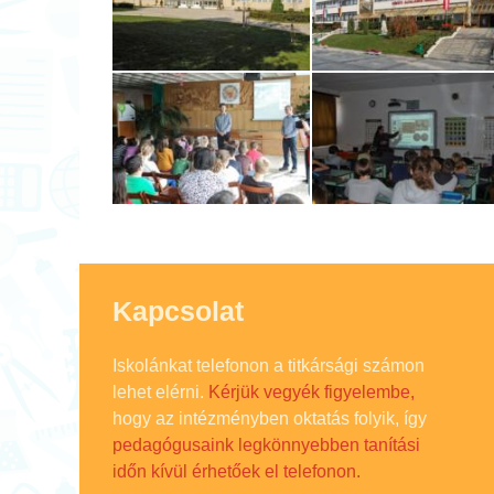
Kapcsolat
Iskolánkat telefonon a titkársági számon
lehet elérni.
Kérjük vegyék figyelembe,
hogy az intézményben oktatás folyik, így
pedagógusaink legkönnyebben tanítási
időn kívül érhetőek el telefonon.