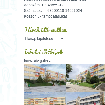
Adószám: 19149859-1-11
Számlaszám: 63200119-14926024
Köszönjük támogatásukat!
Hírek időrendben
Iskolai életképek
Interaktív galéria: