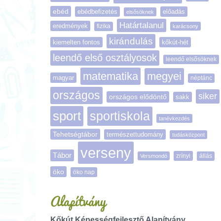
ebéd
ebédbefizetés
előadás
elsősöknek
Határtalanul
eredmények
fizika
karácsony
kirándulás
kiemelten fontos
kőkút-hét
leendő első osztályosok
leendő elsősöknek
matematika
megyei
magyar
néptánc
országos
siker
országos elődöntő
sakk
sport
sportiskola
tanévkezdés
Tehetségtábor
természettudomány
tudásközpont
verseny
Tábor
zrínyi
Versmondó
állás
öko
öko nap
Alapítvány
Kőkút Képességfejlesztő Alapítvány