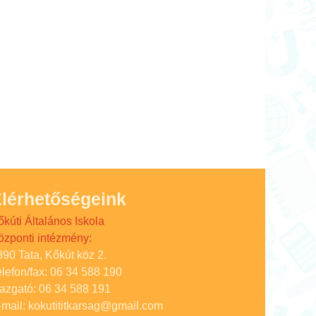
lérhetőségeink
őkúti Általános Iskola
özponti intézmény:
890 Tata, Kőkút köz 2.
elefon/fax: 06 34 588 190
gazgató: 06 34 588 191
-mail: kokutititkarsag@gmail.com