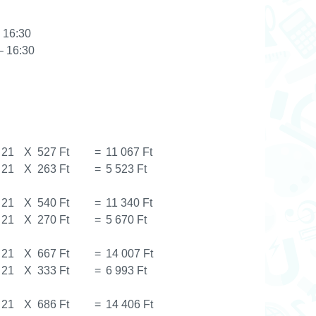
 16:30
– 16:30
21
X
527 Ft
=
11 067 Ft
21
X
263 Ft
=
5 523 Ft
21
X
540 Ft
=
11 340 Ft
21
X
270 Ft
=
5 670 Ft
21
X
667 Ft
=
14 007 Ft
21
X
333 Ft
=
6 993 Ft
21
X
686 Ft
=
14 406 Ft