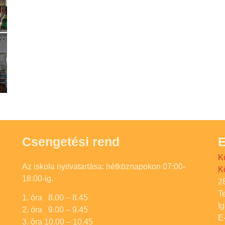
Csengetési rend
E
K
Az iskola nyitvatartása: hétköznapokon 07:00-
K
18:00-ig.
2
T
1. óra 8.00 – 8.45
I
2. óra 9.00 – 9.45
E
3. óra 10.00 – 10.45