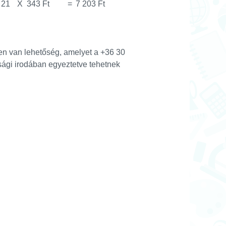
21
X
343 Ft
=
7 203 Ft
ben van lehetőség, amelyet a +36 30
ági irodában egyeztetve tehetnek