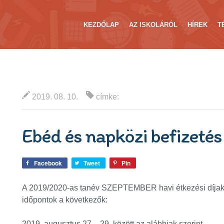
KEZDŐLAP
AZ ISKOLÁRÓL
HÍREK
T
2019. 08. 10.
címke:
Ebéd és napközi befizeté
Facebook
Tweet
Pin
A 2019/2020-as tanév SZEPTEMBER havi étkezési díjak 
időpontok a következők:
2019. augusztus 27 – 29. között az alábbiak szerint