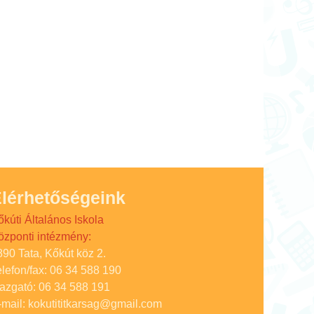
lérhetőségeink
őkúti Általános Iskola
özponti intézmény:
890 Tata, Kőkút köz 2.
elefon/fax: 06 34 588 190
gazgató: 06 34 588 191
-mail: kokutititkarsag@gmail.com