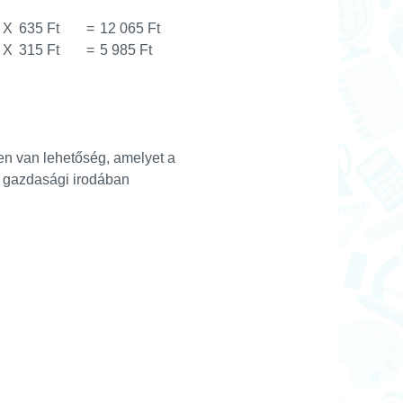
X
635 Ft
=
12 065 Ft
X
315 Ft
=
5 985 Ft
ben van lehetőség, amelyet a
 gazdasági irodában