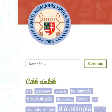
Cikk címkék
adomány
beiratkozás
1.A
befizetés
beiskolázás
Bolyai
Beregrákos
bál
diákolimpia
csapatverseny
döntő