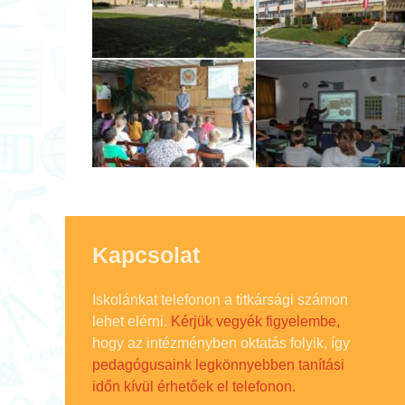
Kapcsolat
Iskolánkat telefonon a titkársági számon
lehet elérni.
Kérjük vegyék figyelembe,
hogy az intézményben oktatás folyik, így
pedagógusaink legkönnyebben tanítási
időn kívül érhetőek el telefonon.