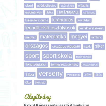
ebéd
ebédbefizetés
előadás
elsősöknek
Határtalanul
eredmények
fizika
karácsony
kirándulás
kiemelten fontos
kőkút-hét
leendő első osztályosok
leendő elsősöknek
matematika
megyei
magyar
néptánc
országos
siker
országos elődöntő
sakk
sport
sportiskola
tanévkezdés
Tehetségtábor
természettudomány
tudásközpont
verseny
Tábor
zrínyi
Versmondó
állás
öko
öko nap
Alapítvány
Kőkút Képességfejlesztő Alapítvány