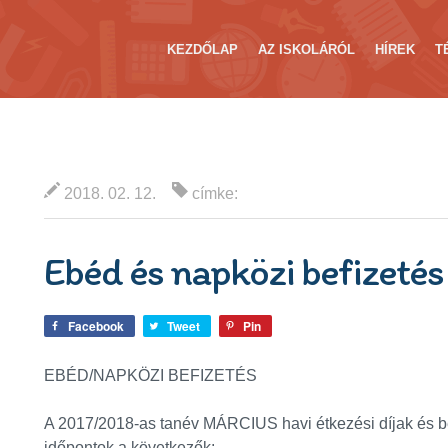
KEZDŐLAP
AZ ISKOLÁRÓL
HÍREK
T
2018. 02. 12.
címke:
Ebéd és napközi befizetés
Facebook
Tweet
Pin
EBÉD/NAPKÖZI BEFIZETÉS
A 2017/2018-as tanév MÁRCIUS havi étkezési díjak és b
időpontok a következők: