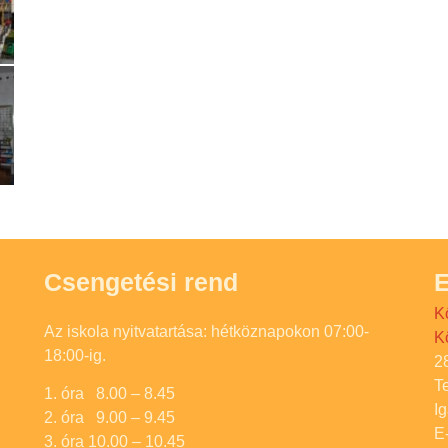
Csengetési rend
E
K
Az iskola nyitvatartása: hétköznapokon 07:00-
K
18:00-ig.
2
T
1. óra 8.00 – 8.45
I
2. óra 9.00 – 9.45
E
3. óra 10.00 – 10.45