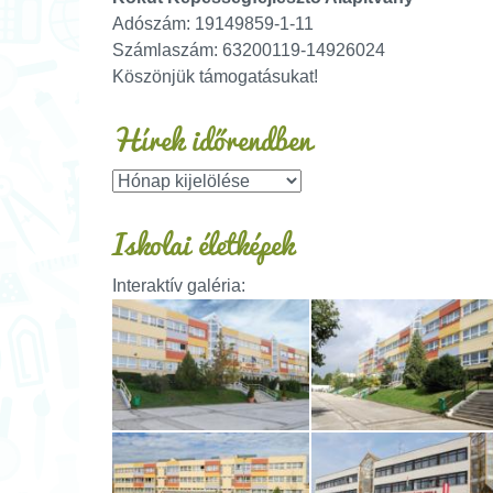
Adószám: 19149859-1-11
Számlaszám: 63200119-14926024
Köszönjük támogatásukat!
Hírek időrendben
Iskolai életképek
Interaktív galéria: