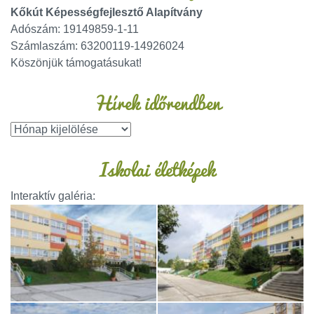
Kőkút Képességfejlesztő Alapítvány
Adószám: 19149859-1-11
Számlaszám: 63200119-14926024
Köszönjük támogatásukat!
Hírek időrendben
Iskolai életképek
Interaktív galéria: