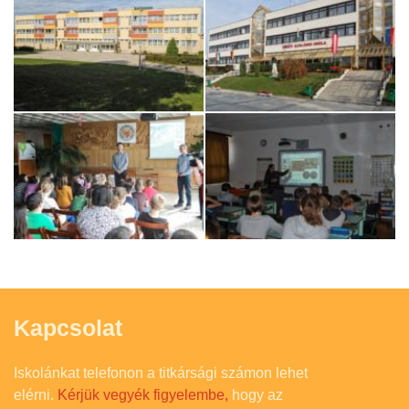
Kapcsolat
Iskolánkat telefonon a titkársági számon lehet
elérni.
Kérjük vegyék figyelembe,
hogy az