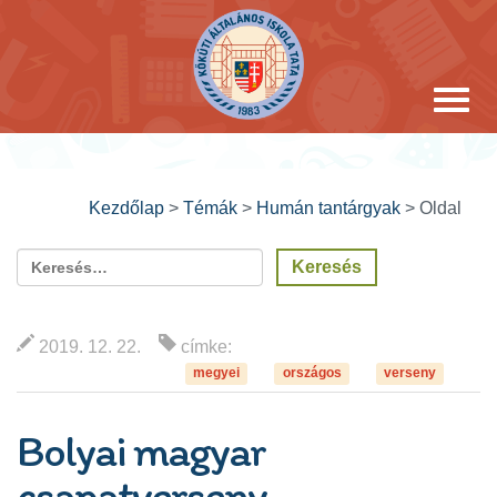
Kezdőlap
>
Témák
>
Humán tantárgyak
>
Oldal
2019. 12. 22.
címke:
megyei
országos
verseny
Bolyai magyar
csapatverseny