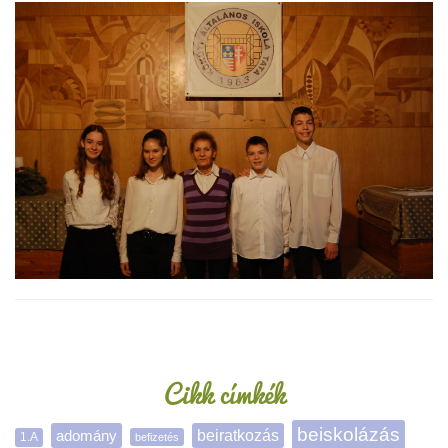
Oldalsáv
Cikk címkék
beiskolázás
adomány
beiratkozás
1.A
befizetés