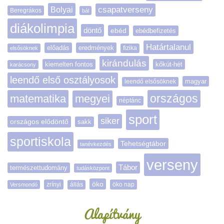
Bolyai
csapatverseny
Beregrákos
bál
diákolimpia
döntő
ebéd
ebédbefizetés
Határtalanul
előadás
eredmények
elsősöknek
fizika
kirándulás
kiemelten fontos
kőkút-hét
karácsony
leendő első osztályosok
magyar
leendő elsősöknek
matematika
megyei
országos
néptánc
sport
siker
országos elődöntő
sakk
sportiskola
Tehetségtábor
tanévkezdés
verseny
Tábor
természettudomány
tudásközpont
öko
zrínyi
öko nap
Versmondó
állás
Alapítvány