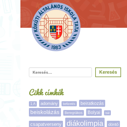
Cikk címkék
adomány
beiratkozás
1.A
befizetés
beiskolázás
Bolyai
Beregrákos
bál
diákolimpia
csapatverseny
döntő