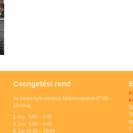
Csengetési rend
E
K
Az iskola nyitvatartása: hétköznapokon 07:00-
K
18:00-ig.
2
T
1. óra 8.00 – 8.45
I
2. óra 9.00 – 9.45
E
3. óra 10.00 – 10.45