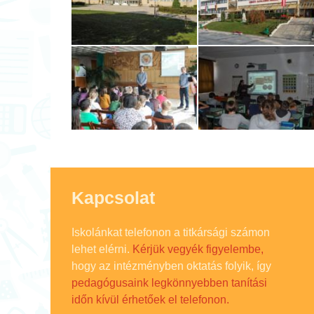
Kapcsolat
Iskolánkat telefonon a titkársági számon
lehet elérni.
Kérjük vegyék figyelembe,
hogy az intézményben oktatás folyik, így
pedagógusaink legkönnyebben tanítási
időn kívül érhetőek el telefonon.