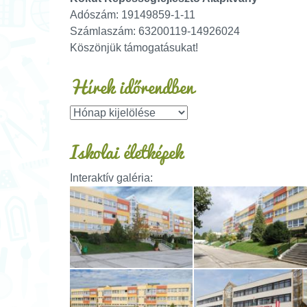
Adószám: 19149859-1-11
Számlaszám: 63200119-14926024
Köszönjük támogatásukat!
Hírek időrendben
Iskolai életképek
Interaktív galéria: