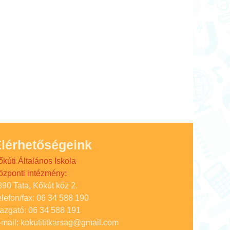
lérhetőségeink
őkúti Általános Iskola
özponti intézmény:
890 Tata, Kőkút köz 2.
elefon/fax: 06 34 588 190
gazgató: 06 34 588 191
-mail: kokutititkarsag@gmail.com