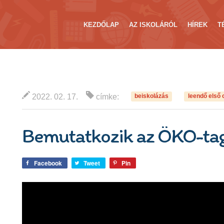
KEZDŐLAP
AZ ISKOLÁRÓL
HÍREK
T
2022. 02. 17.
címke:
beiskolázás
leendő első 
Bemutatkozik az ÖKO-ta
Facebook
Tweet
Pin