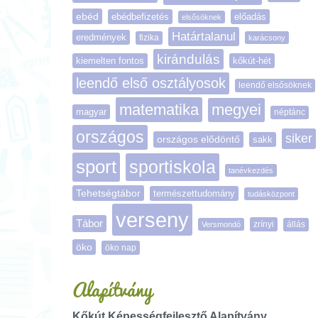
ebéd
ebédbefizetés
előadás
elsősöknek
Határtalanul
eredmények
fizika
karácsony
kirándulás
kiemelten fontos
kőkút-hét
leendő első osztályosok
leendő elsősöknek
matematika
megyei
magyar
néptánc
országos
siker
országos elődöntő
sakk
sport
sportiskola
tanévkezdés
Tehetségtábor
természettudomány
tudásközpont
verseny
Tábor
zrínyi
Versmondó
állás
öko
öko nap
Alapítvány
Kőkút Képességfejlesztő Alapítvány