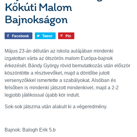
Kőkúti Malom
Bajnokságon
Facebook
Tweet
Pin
Május 23-án délután az iskola aulájában mindenki
izgatottan várta az ötszörös malom Európa-bajnok
érkezését. Bándy György rövid bemutatkozás után először
köszöntötte a résztvevőket, majd a döntőbe jutott
versenyzőkkel ismertette a szabályokat.
Alsóban és
felsőben is mindenki játszott mindenkivel, majd a 2-2
legjobb játékossal újabb kör indult.
Sok-sok játszma után alakult ki a végeredmény.
Bajnok: Balogh Erik 5.b