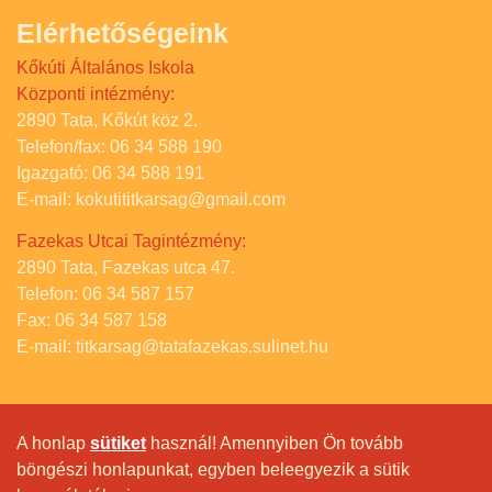
Elérhetőségeink
Kőkúti Általános Iskola
Központi intézmény:
2890 Tata, Kőkút köz 2.
Telefon/fax: 06 34 588 190
Igazgató: 06 34 588 191
E-mail: kokutititkarsag@gmail.com
Fazekas Utcai Tagintézmény:
2890 Tata, Fazekas utca 47.
Telefon: 06 34 587 157
Fax: 06 34 587 158
E-mail: titkarsag@tatafazekas.sulinet.hu
A honlap
sütiket
használ! Amennyiben Ön tovább
böngészi honlapunkat, egyben beleegyezik a sütik