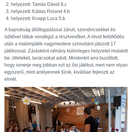
helyezett: Tamás Dávid 8.c
helyezett: Kádas Roland 4.b
helyezett: Knapp Luca 5.b
A bajnokság állófogadással zárult, szendvicsekkel és
üdítővel láttuk vendégül a résztvevőket. A rövid feltöltődés
után a malomjáték nagymestere szimultánt játszott 17
játékossal. Zárásként néhány különleges helyzetet mutatott
be, ötleteket, tanácsokat adott. Mindenkit arra buzdított,
hogy ismerje meg jobban ezt az ősi játékot, mert nem olyan
egyszerű, mint amilyennek tűnik, kiválóan fejleszti az
elmét.