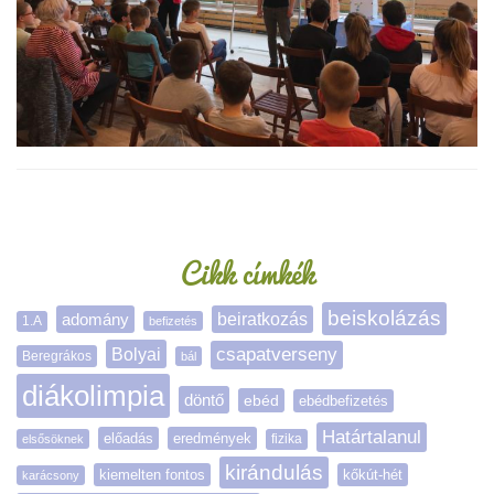
Oldalsáv
Cikk címkék
beiskolázás
adomány
beiratkozás
1.A
befizetés
Bolyai
csapatverseny
Beregrákos
bál
diákolimpia
döntő
ebéd
ebédbefizetés
Határtalanul
előadás
eredmények
elsősöknek
fizika
kirándulás
kiemelten fontos
kőkút-hét
karácsony