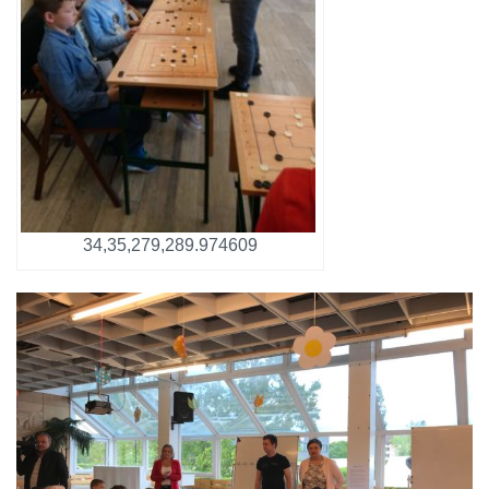
34,35,279,289.974609