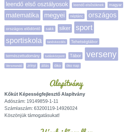
leendő első osztályosok
magyar
leendő elsősöknek
matematika
megyei
országos
néptánc
sport
siker
országos elődöntő
sakk
sportiskola
Tehetségtábor
tanévkezdés
verseny
Tábor
természettudomány
tudásközpont
öko
zrínyi
öko nap
Versmondó
állás
Alapítvány
Kőkút Képességfejlesztő Alapítvány
Adószám: 19149859-1-11
Számlaszám: 63200119-14926024
Köszönjük támogatásukat!