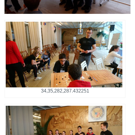
34,35,282,287.432251