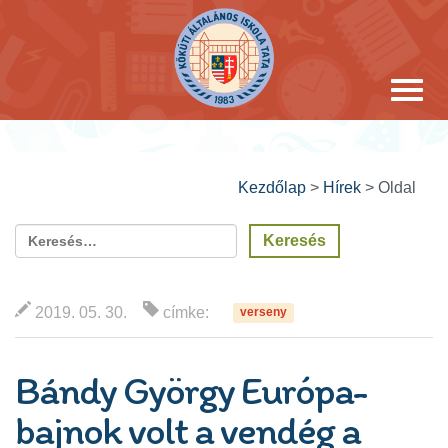
Kezdőlap
>
Hírek
>
Oldal
2019. 05. 30.
címke:
verseny
Bándy György Európa-
bajnok volt a vendég a