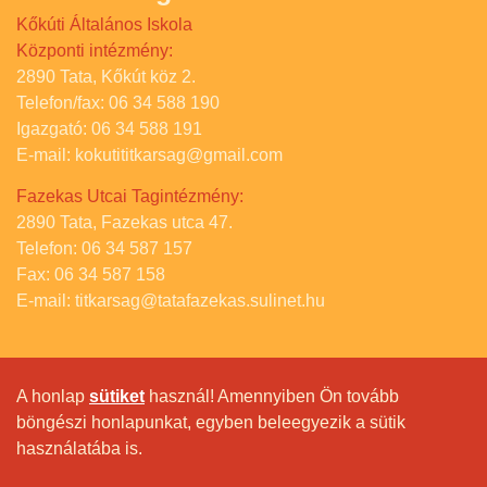
Kőkúti Általános Iskola
Központi intézmény:
2890 Tata, Kőkút köz 2.
Telefon/fax: 06 34 588 190
Igazgató: 06 34 588 191
E-mail: kokutititkarsag@gmail.com
Fazekas Utcai Tagintézmény:
2890 Tata, Fazekas utca 47.
Telefon: 06 34 587 157
Fax: 06 34 587 158
E-mail: titkarsag@tatafazekas.sulinet.hu
A honlap
sütiket
használ! Amennyiben Ön tovább
böngészi honlapunkat, egyben beleegyezik a sütik
használatába is.