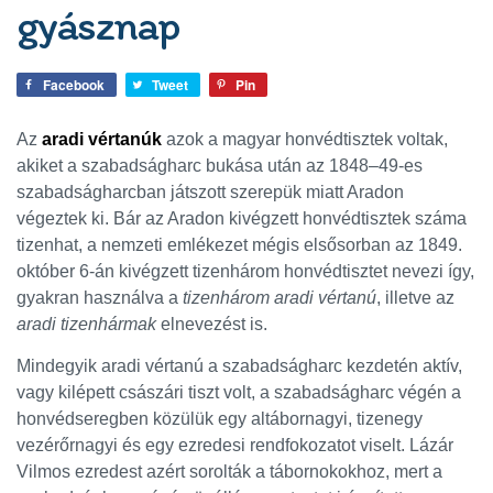
gyásznap
Facebook
Tweet
Pin
Az
aradi vértanúk
azok a magyar honvédtisztek voltak,
akiket a szabadságharc bukása után az 1848–49-es
szabadságharcban játszott szerepük miatt Aradon
végeztek ki.
Bár az Aradon kivégzett honvédtisztek száma
tizenhat, a nemzeti emlékezet mégis elsősorban az 1849.
október 6-án kivégzett tizenhárom honvédtisztet nevezi így,
gyakran használva a
tizenhárom aradi vértanú
, illetve az
aradi tizenhármak
elnevezést is.
Mindegyik aradi vértanú a szabadságharc kezdetén aktív,
vagy kilépett császári tiszt volt, a szabadságharc végén a
honvédseregben közülük egy altábornagyi, tizenegy
vezérőrnagyi és egy ezredesi rendfokozatot viselt. Lázár
Vilmos ezredest azért sorolták a tábornokokhoz, mert a