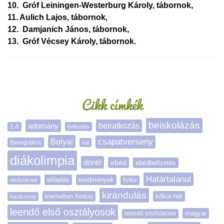
10. Gróf Leiningen-Westerburg Károly, tábornok,
11. Aulich Lajos, tábornok,
12. Damjanich János, tábornok,
13. Gróf Vécsey Károly, tábornok.
Oldalsáv
Cikk címkék
beiskolázás
adomány
beiratkozás
1.A
befizetés
Bolyai
csapatverseny
Beregrákos
bál
diákolimpia
döntő
ebéd
ebédbefizetés
Határtalanul
előadás
eredmények
elsősöknek
fizika
kirándulás
kiemelten fontos
kőkút-hét
karácsony
leendő első osztályosok
magyar
leendő elsősöknek