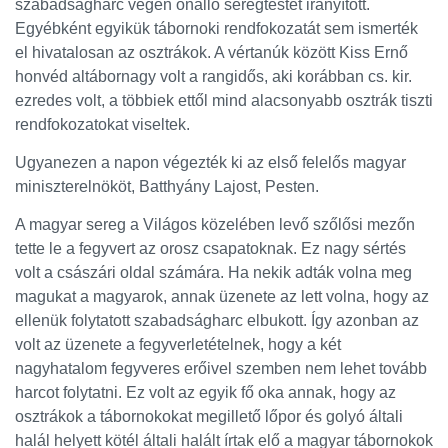
szabadságharc végén önálló seregtestet irányított.
Egyébként egyikük tábornoki rendfokozatát sem ismerték
el hivatalosan az osztrákok. A vértanúk között Kiss Ernő
honvéd altábornagy volt a rangidős, aki korábban cs. kir.
ezredes volt, a többiek ettől mind alacsonyabb osztrák tiszti
rendfokozatokat viseltek.
Ugyanezen a napon végezték ki az első felelős magyar
miniszterelnököt, Batthyány Lajost, Pesten.
A magyar sereg a Világos közelében levő szőlősi mezőn
tette le a fegyvert az orosz csapatoknak. Ez nagy sértés
volt a császári oldal számára. Ha nekik adták volna meg
magukat a magyarok, annak üzenete az lett volna, hogy az
ellenük folytatott szabadságharc elbukott. Így azonban az
volt az üzenete a fegyverletételnek, hogy a két
nagyhatalom fegyveres erőivel szemben nem lehet tovább
harcot folytatni. Ez volt az egyik fő oka annak, hogy az
osztrákok a tábornokokat megillető lőpor és golyó általi
halál helyett kötél általi halált írtak elő a magyar tábornokok