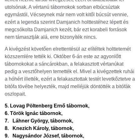
utolsónak. A vértanú tábornokok sorban elbúcsúztak
egymástól, Vécseynek már nem volt kitől búcsút vennie,
ezért a legenda szerint Damjanich holttestéhez lépett és
megcsókolta Damjanich kezét, bár ezt korabeli források
nem támasztják alá, erre bizonyíték nincs.
A kivégzést követően elrettentésül az elítéltek holttetemét
közszemlére tették ki. Október 6-án este az agyonlőtt
tábornokokat a sáncárokban, a felakasztott vértanúkat
pedig a vesztőhelyen temették el. Mivel a kivégzettek ruhái
a hóhért illették, ezért a felakasztottak testét levetkőztetve a
bitófa tövébe helyezték, majd melléjük döntötték a bitófák
oszlopait.
5. Lovag Pöltenberg Ernő tábornok,
6. Török Ignác tábornok,
7. Láhner György, tábornok,
8. Knezich Károly, tábornok,
9. Nagysándor József, tábornok,