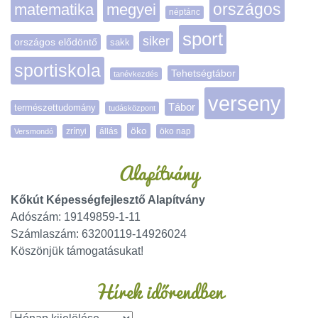
matematika
megyei
országos
néptánc
sport
siker
országos elődöntő
sakk
sportiskola
Tehetségtábor
tanévkezdés
verseny
Tábor
természettudomány
tudásközpont
öko
zrínyi
öko nap
Versmondó
állás
Alapítvány
Kőkút Képességfejlesztő Alapítvány
Adószám: 19149859-1-11
Számlaszám: 63200119-14926024
Köszönjük támogatásukat!
Hírek időrendben