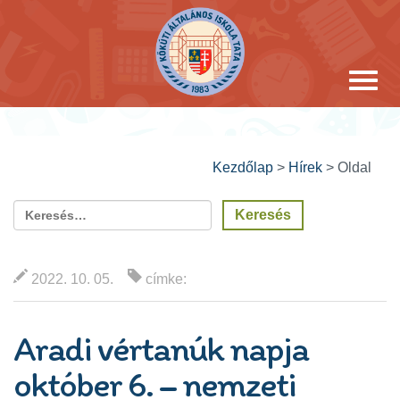
Kezdőlap
>
Hírek
>
Oldal
2022. 10. 05.
címke:
Aradi vértanúk napja
október 6. – nemzeti