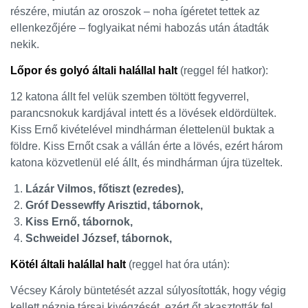
részére, miután az oroszok – noha ígéretet tettek az
ellenkezőjére – foglyaikat némi habozás után átadták
nekik.
Lőpor és golyó általi halállal halt
(reggel fél hatkor):
12 katona állt fel velük szemben töltött fegyverrel,
parancsnokuk kardjával intett és a lövések eldördültek.
Kiss Ernő kivételével mindhárman élettelenül buktak a
földre. Kiss Ernőt csak a vállán érte a lövés, ezért három
katona közvetlenül elé állt, és mindhárman újra tüzeltek.
Lázár Vilmos, főtiszt (ezredes),
Gróf Dessewffy Arisztid, tábornok,
Kiss Ernő, tábornok,
Schweidel József, tábornok,
Kötél általi halállal halt
(reggel hat óra után):
Vécsey Károly büntetését azzal súlyosították, hogy végig
kellett néznie társai kivégzését, ezért őt akasztották fel