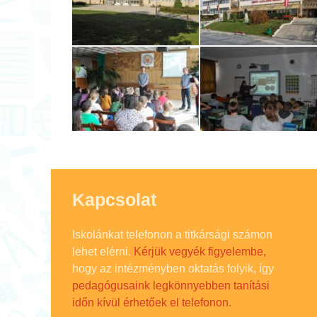
Kapcsolat
Iskolánkat telefonon a titkársági számon
lehet elérni.
Kérjük vegyék figyelembe,
hogy az intézményben oktatás folyik, így
pedagógusaink legkönnyebben tanítási
időn kívül érhetőek el telefonon.