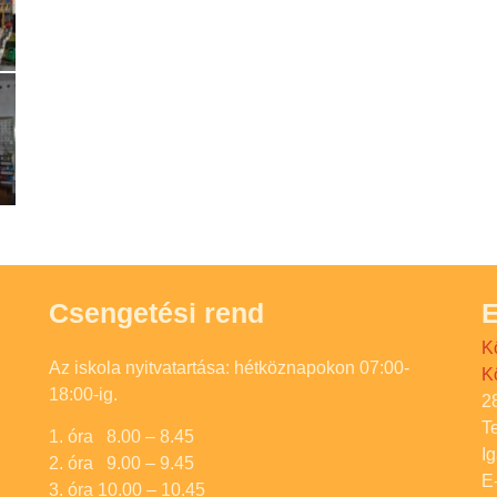
Csengetési rend
E
K
Az iskola nyitvatartása: hétköznapokon 07:00-
K
18:00-ig.
2
T
1. óra 8.00 – 8.45
I
2. óra 9.00 – 9.45
E
3. óra 10.00 – 10.45