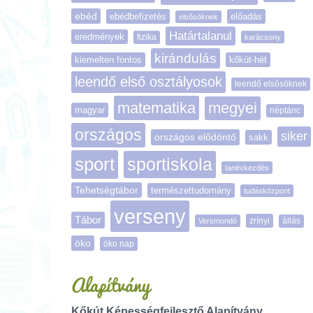
ebéd
ebédbefizetés
előadás
elsősöknek
Határtalanul
eredmények
fizika
karácsony
kirándulás
kiemelten fontos
kőkút-hét
leendő első osztályosok
leendő elsősöknek
matematika
megyei
magyar
néptánc
országos
siker
országos elődöntő
sakk
sport
sportiskola
tanévkezdés
Tehetségtábor
természettudomány
tudásközpont
verseny
Tábor
zrínyi
Versmondó
állás
öko
öko nap
Alapítvány
Kőkút Képességfejlesztő Alapítvány