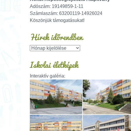
Adószám: 19149859-1-11
Számlaszám: 63200119-14926024
Köszönjük támogatásukat!
Hírek időrendben
Iskolai életképek
Interaktív galéria: