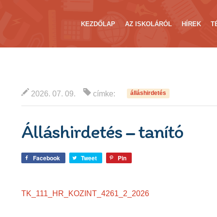
KEZDŐLAP
AZ ISKOLÁRÓL
HÍREK
T
2026. 07. 09.
címke:
álláshirdetés
Álláshirdetés – tanító
Facebook
Tweet
Pin
TK_111_HR_KOZINT_4261_2_2026