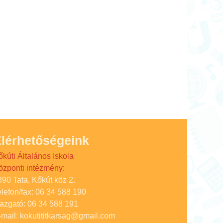
lérhetőségeink
őkúti Általános Iskola
özponti intézmény:
890 Tata, Kőkút köz 2.
elefon/fax: 06 34 588 190
gazgató: 06 34 588 191
-mail: kokutititkarsag@gmail.com