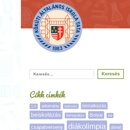
Cikk címkék
adomány
beiratkozás
1.A
befizetés
beiskolázás
Bolyai
Beregrákos
bál
diákolimpia
csapatverseny
döntő