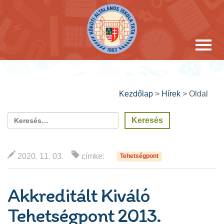
Kezdőlap
>
Hírek
>
Oldal
2020. 11. 03.
címke:
Tehetségpont
Akkreditált Kiváló
Tehetségpont 2013.