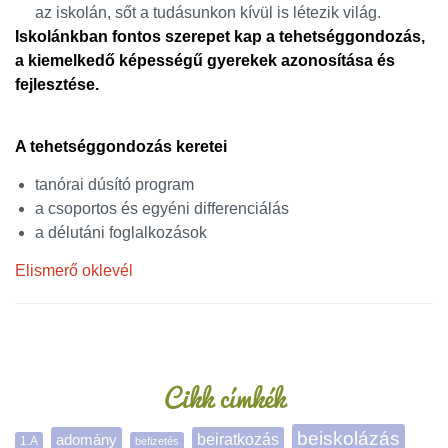
az iskolán, sőt a tudásunkon kívül is létezik világ.
Iskolánkban fontos szerepet kap a tehetséggondozás,
a kiemelkedő képességű gyerekek azonosítása és
fejlesztése.
A tehetséggondozás keretei
tanórai dúsító program
a csoportos és egyéni differenciálás
a délutáni foglalkozások
Elismerő oklevél
Oldalsáv
Cikk címkék
beiskolázás
adomány
beiratkozás
1.A
befizetés