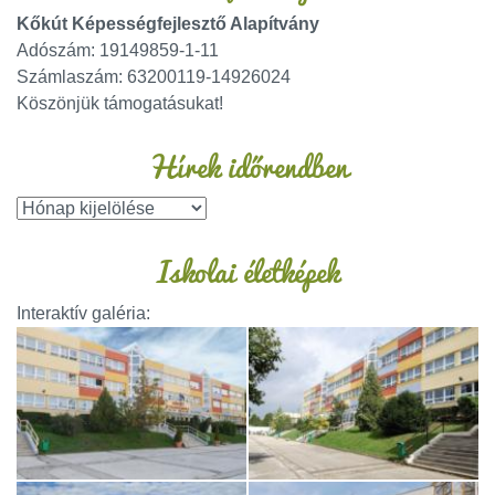
Kőkút Képességfejlesztő Alapítvány
Adószám: 19149859-1-11
Számlaszám: 63200119-14926024
Köszönjük támogatásukat!
Hírek időrendben
Iskolai életképek
Interaktív galéria: