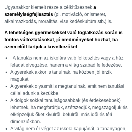
Ugyanakkor kiemelt része a célkitűzésnek
a
személyiségfejlesztés
(pl. motiváció, önismeret,
alkalmazkodás, moralitás, viselkedéskultúra stb.) is.
A tehetséges gyermekekkel való foglalkozás során is
fontos változtatásokat, jó eredményeket hozhat, ha
szem előtt tartjuk a következőket:
A tanulás nem az iskolára való felkészítés vagy a házi
feladat elvégzése, hanem a világ szabad felfedezése.
A gyerekek akkor is tanulnak, ha közben jól érzik
magukat.
A gyerekek olyasmit is megtanulnak, amit nem tanulási
céllal adunk a kezükbe.
A dolgok sokkal tanulságosabbak (és érdekesebbek)
lehetnek, ha megfordítjuk, szétszedjük, megszagoljuk és
elképzeljük őket kívülről, belülről, más idői és téri
dimenziókban.
A világ nem ér véget az iskola kapujánál, a tananyagon,