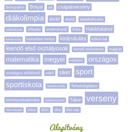
Bolyai
csapatverseny
Beregrákos
bál
diákolimpia
döntő
ebéd
ebédbefizetés
Határtalanul
előadás
eredmények
elsősöknek
fizika
kirándulás
kiemelten fontos
kőkút-hét
karácsony
leendő első osztályosok
magyar
leendő elsősöknek
matematika
megyei
országos
néptánc
sport
siker
országos elődöntő
sakk
sportiskola
Tehetségtábor
tanévkezdés
verseny
Tábor
természettudomány
tudásközpont
öko
zrínyi
öko nap
Versmondó
állás
Alapítvány