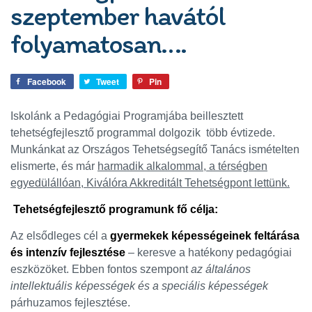
szeptember havától
folyamatosan….
Facebook
Tweet
Pin
Iskolánk a Pedagógiai Programjába beillesztett
tehetségfejlesztő programmal dolgozik több évtizede.
Munkánkat az Országos Tehetségsegítő Tanács ismételten
elismerte, és már
harmadik alkalommal, a térségben
egyedülállóan, Kiválóra Akkreditált Tehetségpont lettünk.
Tehetségfejlesztő programunk fő célja:
Az elsődleges cél a
gyermekek képességeinek feltárása
és intenzív fejlesztése
– keresve a hatékony pedagógiai
eszközöket. Ebben fontos szempont
az általános
intellektuális képességek és a speciális képességek
párhuzamos fejlesztése.