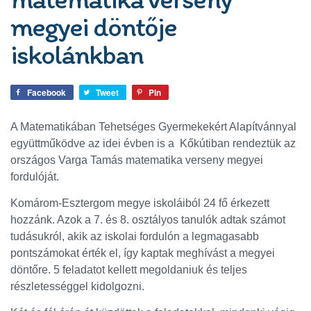
megyei döntője
iskolánkban
Facebook
Tweet
Pin
A Matematikában Tehetséges Gyermekekért Alapítvánnyal
együttműködve az idei évben is a Kőkútiban rendeztük az
országos Varga Tamás matematika verseny megyei
fordulóját.
Komárom-Esztergom megye iskoláiból 24 fő érkezett
hozzánk. Azok a 7. és 8. osztályos tanulók adtak számot
tudásukról, akik az iskolai fordulón a legmagasabb
pontszámokat érték el, így kaptak meghívást a megyei
döntőre. 5 feladatot kellett megoldaniuk és teljes
részletességgel kidolgozni.