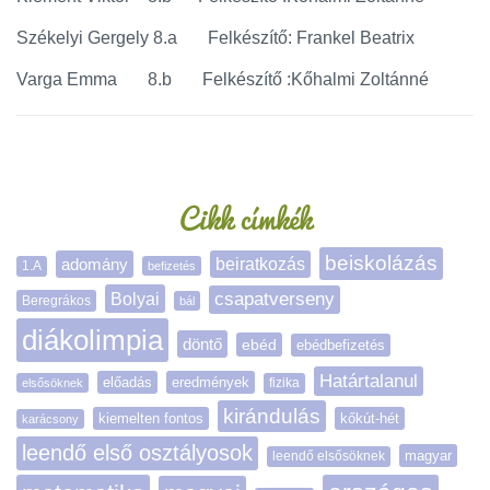
Székelyi Gergely 8.a Felkészítő: Frankel Beatrix
Varga Emma 8.b Felkészítő :Kőhalmi Zoltánné
Oldalsáv
Cikk címkék
beiskolázás
adomány
beiratkozás
1.A
befizetés
Bolyai
csapatverseny
Beregrákos
bál
diákolimpia
döntő
ebéd
ebédbefizetés
Határtalanul
előadás
eredmények
elsősöknek
fizika
kirándulás
kiemelten fontos
kőkút-hét
karácsony
leendő első osztályosok
magyar
leendő elsősöknek