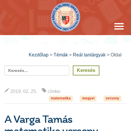
Kezdőlap
>
Témák
>
Reál tantárgyak
>
Oldal
2019. 02. 25.
címke:
matematika
megyei
verseny
A Varga Tamás
matematika verseny