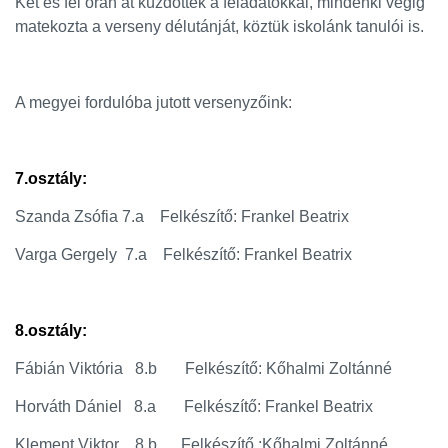
Két és fél órán át küzdöttek a feladatokkal, mindenki végig
matekozta a verseny délutánját, köztük iskolánk tanulói is.
A megyei fordulóba jutott versenyzőink:
7.osztály:
Szanda Zsófia 7.a Felkészítő: Frankel Beatrix
Varga Gergely 7.a Felkészítő: Frankel Beatrix
8.osztály:
Fábián Viktória 8.b Felkészítő: Kőhalmi Zoltánné
Horváth Dániel 8.a Felkészítő: Frankel Beatrix
Klement Viktor 8.b Felkészítő :Kőhalmi Zoltánné