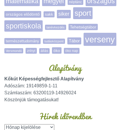
matematika
megyei
országos
néptánc
sport
siker
országos elődöntő
sakk
sportiskola
Tehetségtábor
tanévkezdés
verseny
Tábor
természettudomány
tudásközpont
öko
zrínyi
öko nap
Versmondó
állás
Alapítvány
Kőkút Képességfejlesztő Alapítvány
Adószám: 19149859-1-11
Számlaszám: 63200119-14926024
Köszönjük támogatásukat!
Hírek időrendben