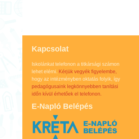
Kapcsolat
Iskolánkat telefonon a titkársági számon
lehet elérni.
Kérjük vegyék figyelembe,
hogy az intézményben oktatás folyik, így
pedagógusaink legkönnyebben tanítási
időn kívül érhetőek el telefonon.
E-Napló Belépés