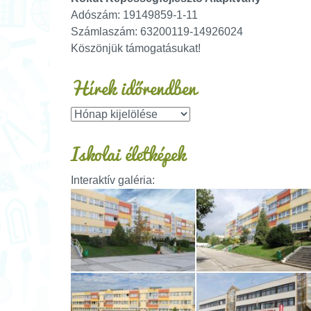
Adószám: 19149859-1-11
Számlaszám: 63200119-14926024
Köszönjük támogatásukat!
Hírek időrendben
Iskolai életképek
Interaktív galéria: