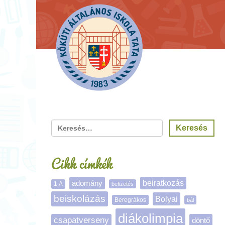
Cikk címkék
adomány
beiratkozás
1.A
befizetés
beiskolázás
Bolyai
Beregrákos
bál
diákolimpia
csapatverseny
döntő