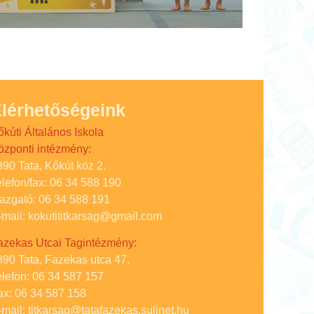
lérhetőségeink
őkúti Általános Iskola
özponti intézmény:
890 Tata, Kőkút köz 2.
elefon/fax: 06 34 588 190
gazgató: 06 34 588 191
-mail: kokutititkarsag@gmail.com
azekas Utcai Tagintézmény:
890 Tata, Fazekas utca 47.
elefon: 06 34 587 157
ax: 06 34 587 158
-mail: titkarsag@tatafazekas.sulinet.hu