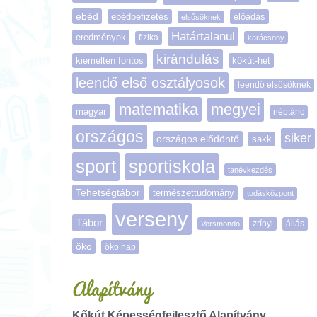
ebéd
ebédbefizetés
előadás
elsősöknek
Határtalanul
eredmények
fizika
karácsony
kirándulás
kiemelten fontos
kőkút-hét
leendő első osztályosok
leendő elsősöknek
matematika
megyei
magyar
néptánc
országos
siker
országos elődöntő
sakk
sport
sportiskola
tanévkezdés
Tehetségtábor
természettudomány
tudásközpont
verseny
Tábor
zrínyi
Versmondó
állás
öko
öko nap
Alapítvány
Kőkút Képességfejlesztő Alapítvány