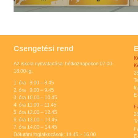
Csengetési rend
E
K
Az iskola nyitvatartása: hétköznapokon 07:00-
K
18:00-ig.
2
T
1. óra 8.00 – 8.45
I
2. óra 9.00 – 9.45
E
3. óra 10.00 – 10.45
4. óra 11.00 – 11.45
F
5. óra 12.00 – 12.45
2
6. óra 13.00 – 13.45
T
7. óra 14.00 – 14.45
F
Délutáni foglalkozások: 14.45 – 16.00
E