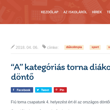
KEZDŐLAP
AZ ISKOLÁRÓL
HÍREK
T
2018. 04. 06.
címke:
diákolimpia
sport
v
“A” kategóriás torna diák
döntő
Facebook
Tweet
Pin
Fiú torna csapatunk 4. helyezést ért él az országos döntő