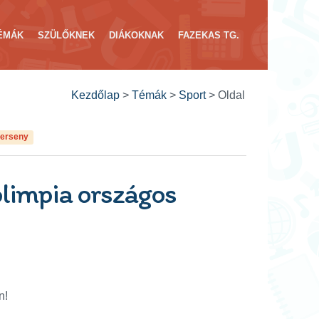
ÉMÁK
SZÜLŐKNEK
DIÁKOKNAK
FAZEKAS TG.
Kezdőlap
>
Témák
>
Sport
>
Oldal
erseny
olimpia országos
n!