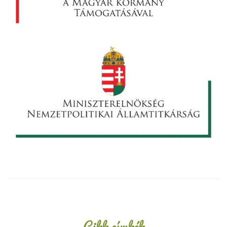
Oldalsáv
Cikk címkék