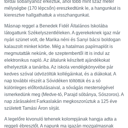
tordai sóbányához érkeztük, ahol több mint száz méter
mélységbe (170 lépcsőn) ereszkedtünk le, a hangunkat is
kieresztve hallgathattuk a visszhangunkat.
Másnap reggel a Benedek Fidél Általános Iskolába
látogattunk Székelyszentléleken. A gyerekeknek igaz már
nyári szünet volt, de Marika néni és Sanyi bácsi boldogan
kalauzolt minket körbe. Még a hatalmas papírnaplót is
megmutatták nekünk, de szeptembertől itt is indul az
elektronikus napló. Az általunk készített ajándékokat
elhelyeztük a tanáriba. Az iskola vendégkönyvébe pár
kedves szóval üdvözöltük kollégáinkat, és a diákokat. A
nap további részét a Sóvidéken töltöttük és a só
különleges előfordulásaival, a sóvágás mesterségével
ismerkedünk meg (Medve-tó, Parajd sóbánya, Sószoros). A
nap zárásaként Farkaslakán megkoszorúztuk a 125 éve
született Tamási Áron sírját.
A legelőre kivonuló tehenek kolompjának hangja adta a
reggeli ébresztőt. A napunk ma igazán mozgalmasnak