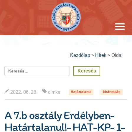
Kezdőlap
>
Hírek
>
Oldal
2022. 06. 28.
címke:
Határtalanul
kirándulás
A 7.b osztály Erdélyben-
Határtalanul!- HAT-KP- 1-