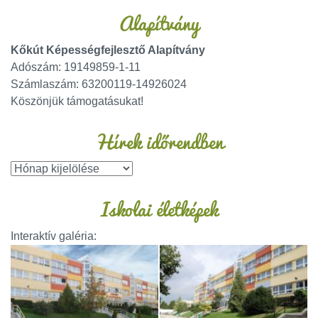
Alapítvány
Kőkút Képességfejlesztő Alapítvány
Adószám: 19149859-1-11
Számlaszám: 63200119-14926024
Köszönjük támogatásukat!
Hírek időrendben
Iskolai életképek
Interaktív galéria: