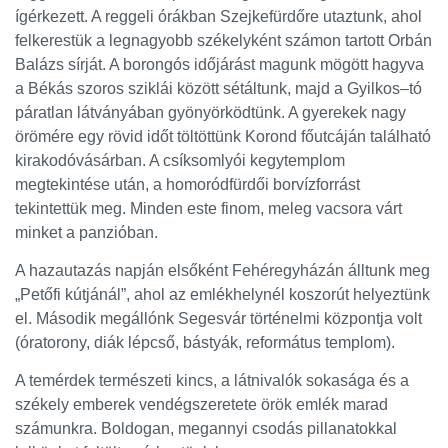
ígérkezett. A reggeli órákban Szejkefürdőre utaztunk, ahol
felkerestük a legnagyobb székelyként számon tartott Orbán
Balázs sírját. A borongós időjárást magunk mögött hagyva
a Békás szoros sziklái között sétáltunk, majd a Gyilkos–tó
páratlan látványában gyönyörködtünk. A gyerekek nagy
örömére egy rövid időt töltöttünk Korond főutcáján található
kirakodóvásárban. A csíksomlyói kegytemplom
megtekintése után, a homoródfürdői borvízforrást
tekintettük meg. Minden este finom, meleg vacsora várt
minket a panzióban.
A hazautazás napján elsőként Fehéregyházán álltunk meg
„Petőfi kútjánál”, ahol az emlékhelynél koszorút helyeztünk
el. Második megállónk Segesvár történelmi központja volt
(óratorony, diák lépcső, bástyák, református templom).
A temérdek természeti kincs, a látnivalók sokasága és a
székely emberek vendégszeretete örök emlék marad
számunkra. Boldogan, megannyi csodás pillanatokkal