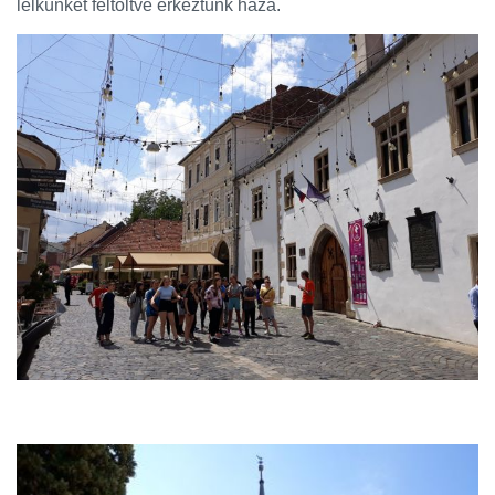
lelkünket feltöltve érkeztünk haza.