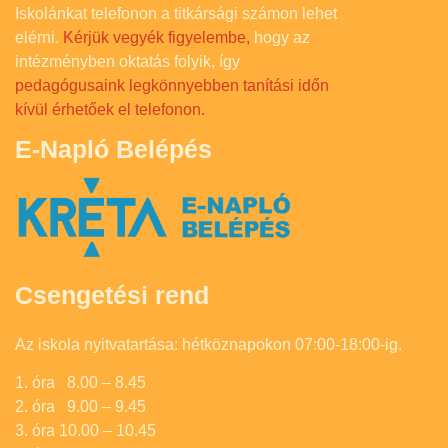
Iskolánkat telefonon a titkársági számon lehet
elérni.
Kérjük vegyék figyelembe,
hogy az
intézményben oktatás folyik, így
pedagógusaink legkönnyebben tanítási időn
kívül érhetőek el telefonon.
E-Napló Belépés
Csengetési rend
Az iskola nyitvatartása: hétköznapokon 07:00-18:00-ig.
1. óra 8.00 – 8.45
2. óra 9.00 – 9.45
3. óra 10.00 – 10.45