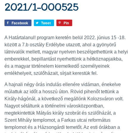
2021/1-000525
Facebook
Tweet
Pin
A Határtalanul! program keretén belül 2022. június 15 -18.
között a 7.b osztály Erdélybe utazott, ahol a gyönyörű
látnivalók mellett, magyar nyelven beszélgethettünk a helyi
emberekkel
, bepillantást nyerhettünk a hétköznapjaikba,
és a magyar történelem kiemelkedő személyeinek
emlékhelyeit, szülőházait, sírjait kerestük fel.
A hajnali négy órás indulás ellenére vidáman, énekelve
múlattuk az időt a hosszú úton. Rövid pihenőt tettünk a
Király-hágónál, a következő megállónk Kolozsváron volt.
Nagyot sétáltunk a történelmi városközpontban,
megtekintettük Mátyás király szobrát és szülőházát, a
Szent Mihály templomot, a Farkas utcai református
templomot és a Házsongárdi temetőt. Az esti órákban a