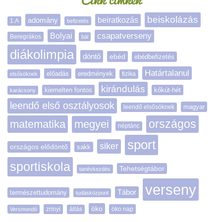
beiskolázás
adomány
beiratkozás
1.A
befizetés
Bolyai
csapatverseny
Beregrákos
bál
diákolimpia
döntő
ebéd
ebédbefizetés
Határtalanul
előadás
eredmények
elsősöknek
fizika
kirándulás
kiemelten fontos
kőkút-hét
karácsony
leendő első osztályosok
magyar
leendő elsősöknek
matematika
megyei
országos
néptánc
sport
siker
országos elődöntő
sakk
sportiskola
Tehetségtábor
tanévkezdés
verseny
Tábor
természettudomány
tudásközpont
öko
zrínyi
öko nap
Versmondó
állás