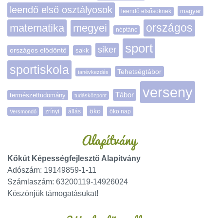
leendő első osztályosok
magyar
leendő elsősöknek
matematika
megyei
országos
néptánc
sport
siker
országos elődöntő
sakk
sportiskola
Tehetségtábor
tanévkezdés
verseny
Tábor
természettudomány
tudásközpont
öko
zrínyi
öko nap
Versmondó
állás
Alapítvány
Kőkút Képességfejlesztő Alapítvány
Adószám: 19149859-1-11
Számlaszám: 63200119-14926024
Köszönjük támogatásukat!