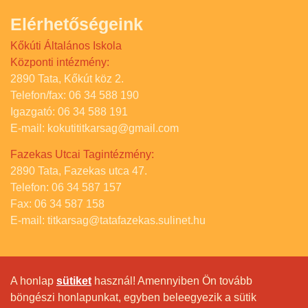
Elérhetőségeink
Kőkúti Általános Iskola
Központi intézmény:
2890 Tata, Kőkút köz 2.
Telefon/fax: 06 34 588 190
Igazgató: 06 34 588 191
E-mail: kokutititkarsag@gmail.com
Fazekas Utcai Tagintézmény:
2890 Tata, Fazekas utca 47.
Telefon: 06 34 587 157
Fax: 06 34 587 158
E-mail: titkarsag@tatafazekas.sulinet.hu
A honlap
sütiket
használ! Amennyiben Ön tovább
böngészi honlapunkat, egyben beleegyezik a sütik