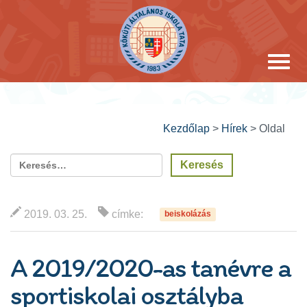
Kezdőlap
>
Hírek
>
Oldal
2019. 03. 25.
címke:
beiskolázás
A 2019/2020-as tanévre a
sportiskolai osztályba