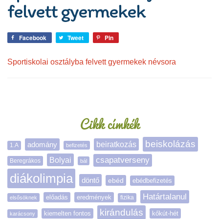
felvett gyermekek
Facebook
Tweet
Pin
Sportiskolai osztályba felvett gyermekek névsora
Oldalsáv
Cikk címkék
beiskolázás
adomány
beiratkozás
1.A
befizetés
Bolyai
csapatverseny
Beregrákos
bál
diákolimpia
döntő
ebéd
ebédbefizetés
Határtalanul
előadás
eredmények
elsősöknek
fizika
kirándulás
kiemelten fontos
kőkút-hét
karácsony