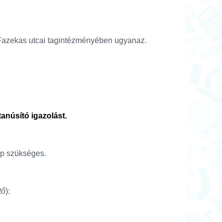
s Fazekas utcai tagintézményében ugyanaz.
tanúsító igazolást.
ap szükséges.
tő
):