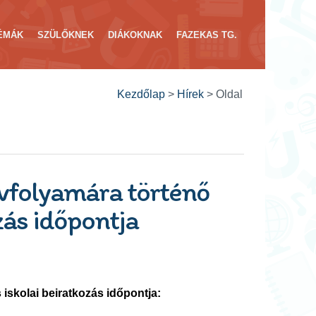
ÉMÁK
SZÜLŐKNEK
DIÁKOKNAK
FAZEKAS TG.
Kezdőlap
>
Hírek
>
Oldal
évfolyamára történő
zás időpontja
 iskolai beiratkozás időpontja: