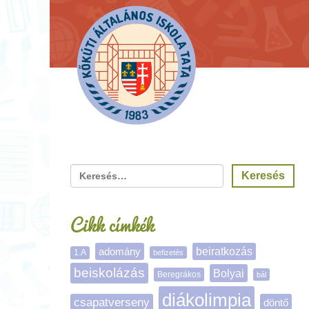
Cikk címkék
adomány
beiratkozás
1.A
befizetés
beiskolázás
Bolyai
Beregrákos
bál
diákolimpia
csapatverseny
döntő