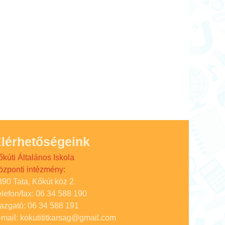
lérhetőségeink
őkúti Általános Iskola
özponti intézmény:
890 Tata, Kőkút köz 2.
elefon/fax: 06 34 588 190
gazgató: 06 34 588 191
-mail: kokutititkarsag@gmail.com