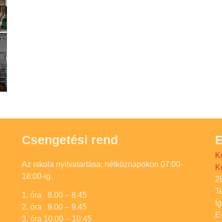
Csengetési rend
E
K
Az iskola nyitvatartása: hétköznapokon 07:00-
K
18:00-ig.
2
T
1. óra 8.00 – 8.45
I
2. óra 9.00 – 9.45
E
3. óra 10.00 – 10.45