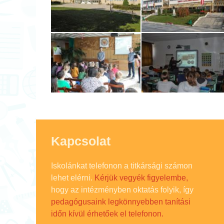
Kapcsolat
Iskolánkat telefonon a titkársági számon
lehet elérni.
Kérjük vegyék figyelembe,
hogy az intézményben oktatás folyik, így
pedagógusaink legkönnyebben tanítási
időn kívül érhetőek el telefonon.