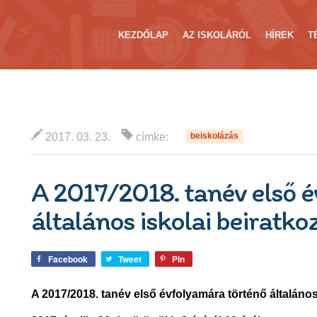
KEZDŐLAP
AZ ISKOLÁRÓL
HÍREK
T
2017. 03. 23.
címke:
beiskolázás
A 2017/2018. tanév első 
általános iskolai beiratko
Facebook
Tweet
Pin
A 2017/2018. tanév első évfolyamára történő általános