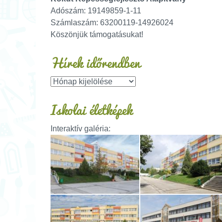
Adószám: 19149859-1-11
Számlaszám: 63200119-14926024
Köszönjük támogatásukat!
Hírek időrendben
Iskolai életképek
Interaktív galéria: