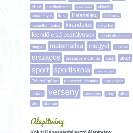
ebéd
ebédbefizetés
előadás
elsősöknek
Határtalanul
eredmények
fizika
karácsony
kirándulás
kiemelten fontos
kőkút-hét
leendő első osztályosok
leendő elsősöknek
matematika
megyei
magyar
néptánc
országos
siker
országos elődöntő
sakk
sport
sportiskola
tanévkezdés
Tehetségtábor
természettudomány
tudásközpont
verseny
Tábor
zrínyi
Versmondó
állás
öko
öko nap
Alapítvány
Kőkút Képességfejlesztő Alapítvány