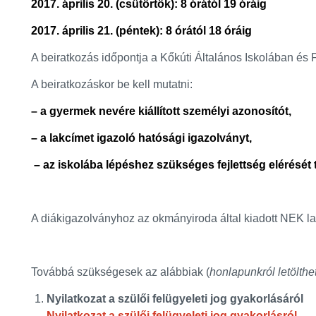
2017. április 20. (csütörtök): 8 órától 19 óráig
2017. április 21. (péntek): 8 órától 18 óráig
A beiratkozás időpontja a Kőkúti Általános Iskolában é
A beiratkozáskor be kell mutatni:
–
a gyermek nevére kiállított személyi azonosítót,
– a lakcímet igazoló hatósági igazolványt,
– az iskolába lépéshez szükséges fejlettség elérését 
A diákigazolványhoz az okmányiroda által kiadott NEK l
Továbbá szükségesek az alábbiak (
honlapunkról letölthe
Nyilatkozat a szülői felügyeleti jog gyakorlásáról
Nyilatkozat a szülői felügyeleti jog gyakorlásról