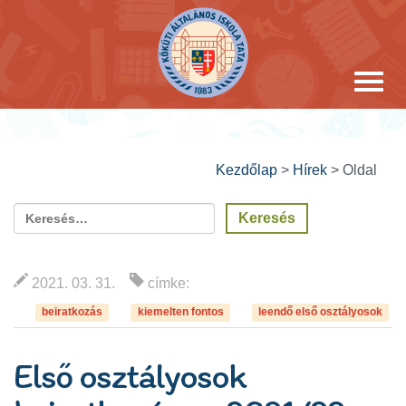
Kezdőlap
>
Hírek
>
Oldal
2021. 03. 31.
címke:
beiratkozás
kiemelten fontos
leendő első osztályosok
Első osztályosok