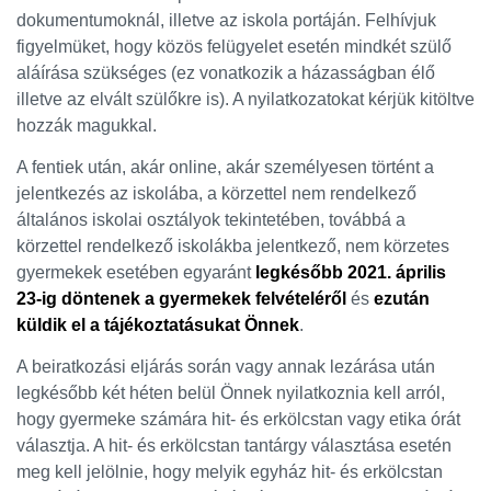
dokumentumoknál, illetve az iskola portáján. Felhívjuk
figyelmüket, hogy közös felügyelet esetén mindkét szülő
aláírása szükséges (ez vonatkozik a házasságban élő
illetve az elvált szülőkre is). A nyilatkozatokat kérjük kitöltve
hozzák magukkal.
A fentiek után, akár online, akár személyesen történt a
jelentkezés az iskolába, a körzettel nem rendelkező
általános iskolai osztályok tekintetében, továbbá a
körzettel rendelkező iskolákba jelentkező, nem körzetes
gyermekek esetében egyaránt
legkésőbb 2021. április
23-ig döntenek a gyermekek felvételéről
és
ezután
küldik el a tájékoztatásukat Önnek
.
A beiratkozási eljárás során vagy annak lezárása után
legkésőbb két héten belül Önnek nyilatkoznia kell arról,
hogy gyermeke számára hit- és erkölcstan vagy etika órát
választja. A hit- és erkölcstan tantárgy választása esetén
meg kell jelölnie, hogy melyik egyház hit- és erkölcstan