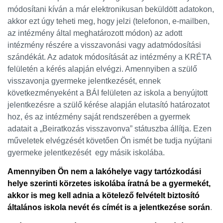
módosítani kíván a már elektronikusan beküldött adatokon,
akkor ezt úgy teheti meg, hogy jelzi (telefonon, e-mailben,
az intézmény által meghatározott módon) az adott
intézmény részére a visszavonási vagy adatmódosítási
szándékát. Az adatok módosítását az intézmény a KRÉTA
felületén a kérés alapján elvégzi. Amennyiben a szülő
visszavonja gyermeke jelentkezését, ennek
következményeként a BÁI felületen az iskola a benyújtott
jelentkezésre a szülő kérése alapján elutasító határozatot
hoz, és az intézmény saját rendszerében a gyermek
adatait a „Beiratkozás visszavonva” státuszba állítja. Ezen
műveletek elvégzését követően Ön ismét be tudja nyújtani
gyermeke jelentkezését egy másik iskolába.
Amennyiben Ön nem a lakóhelye vagy tartózkodási
helye szerinti körzetes iskolába íratná be a gyermekét,
akkor is meg kell adnia a kötelező felvételt biztosító
általános iskola nevét és címét is a jelentkezése során
.