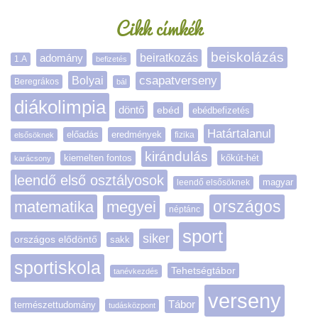
Cikk címkék
beiskolázás
adomány
beiratkozás
1.A
befizetés
Bolyai
csapatverseny
Beregrákos
bál
diákolimpia
döntő
ebéd
ebédbefizetés
Határtalanul
előadás
eredmények
elsősöknek
fizika
kirándulás
kiemelten fontos
kőkút-hét
karácsony
leendő első osztályosok
magyar
leendő elsősöknek
matematika
megyei
országos
néptánc
sport
siker
országos elődöntő
sakk
sportiskola
Tehetségtábor
tanévkezdés
verseny
Tábor
természettudomány
tudásközpont