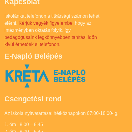
Kapcsolat
Iskolánkat telefonon a titkársági számon lehet
elérni.
Kérjük vegyék figyelembe,
hogy az
intézményben oktatás folyik, így
pedagógusaink legkönnyebben tanítási időn
kívül érhetőek el telefonon.
E-Napló Belépés
Csengetési rend
Az iskola nyitvatartása: hétköznapokon 07:00-18:00-ig.
1. óra 8.00 – 8.45
2. óra 9.00 – 9.45