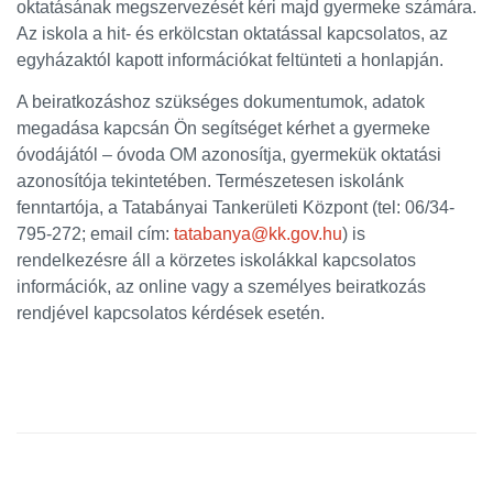
oktatásának megszervezését kéri majd gyermeke számára.
Az iskola a hit- és erkölcstan oktatással kapcsolatos, az
egyházaktól kapott információkat feltünteti a honlapján.
A beiratkozáshoz szükséges dokumentumok, adatok
megadása kapcsán Ön segítséget kérhet a gyermeke
óvodájától – óvoda OM azonosítja, gyermekük oktatási
azonosítója tekintetében. Természetesen iskolánk
fenntartója, a Tatabányai Tankerületi Központ (tel: 06/34-
795-272; email cím:
tatabanya@kk.gov.hu
) is
rendelkezésre áll a körzetes iskolákkal kapcsolatos
információk, az online vagy a személyes beiratkozás
rendjével kapcsolatos kérdések esetén.
Oldalsáv