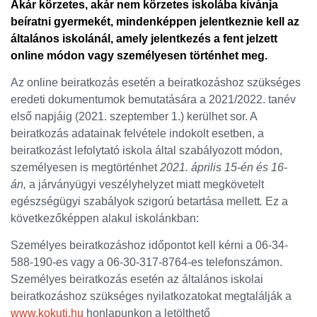
Akár körzetes, akár nem körzetes iskolába kívánja
beíratni gyermekét, mindenképpen jelentkeznie kell az
általános iskolánál, amely jelentkezés a fent jelzett
online módon vagy személyesen történhet meg.
Az online beiratkozás esetén a beiratkozáshoz szükséges
eredeti dokumentumok bemutatására a 2021/2022. tanév
első napjáig (2021. szeptember 1.) kerülhet sor. A
beiratkozás adatainak felvétele indokolt esetben, a
beiratkozást lefolytató iskola által szabályozott módon,
személyesen is megtörténhet
2021. április 15-én és 16-
án,
a járványügyi veszélyhelyzet miatt megkövetelt
egészségügyi szabályok szigorú betartása mellett
.
Ez a
következőképpen alakul iskolánkban:
Személyes beiratkozáshoz időpontot kell kérni a 06-34-
588-190-es vagy a 06-30-317-8764-es telefonszámon.
Személyes beiratkozás esetén az általános iskolai
beiratkozáshoz szükséges nyilatkozatokat megtalálják a
www.kokuti.hu
honlapunkon a letölthető