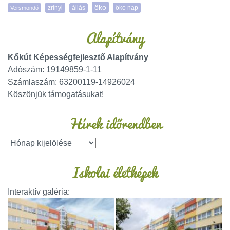
öko
zrínyi
öko nap
Versmondó
állás
Alapítvány
Kőkút Képességfejlesztő Alapítvány
Adószám: 19149859-1-11
Számlaszám: 63200119-14926024
Köszönjük támogatásukat!
Hírek időrendben
Iskolai életképek
Interaktív galéria: