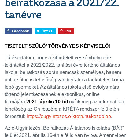
beiratkozása a 2021/22.
tanévre
Facebook
Tweet
Pin
TISZTELT SZÜLŐ/ TÖRVÉNYES KÉPVISELŐ!
Tájékoztatom, hogy a kihirdetett veszélyhelyzetre
tekintettel a 2021/2022. tanítási évre történő általános
iskolai beiratkozás során nemcsak személyes,
hanem
online úton is lehetőség van beíratni a tanköteles korba
lépő gyermekét. Az általános iskola első évfolyamára
történő jelentkezésének elektronikus, online
formájára
2021. április 10-től
nyílik meg az informatikai
lehetőség az Ön részére a KRÉTA rendszer felületén
keresztül:
https://eugyintezes.e-kreta.hu/kezdolap
.
Az e-Ügyintézés „Beiratkozás Általános Iskolába (BÁI)”
felület 2021. április 16-án éjfélig van nyitva. Amennyiben