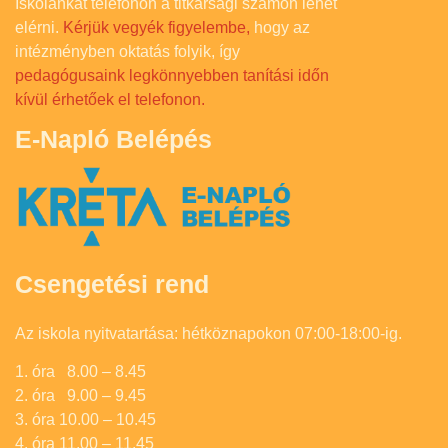
Iskolánkat telefonon a titkársági számon lehet
elérni.
Kérjük vegyék figyelembe,
hogy az
intézményben oktatás folyik, így
pedagógusaink legkönnyebben tanítási időn
kívül érhetőek el telefonon.
E-Napló Belépés
Csengetési rend
Az iskola nyitvatartása: hétköznapokon 07:00-18:00-ig.
1. óra 8.00 – 8.45
2. óra 9.00 – 9.45
3. óra 10.00 – 10.45
4. óra 11.00 – 11.45