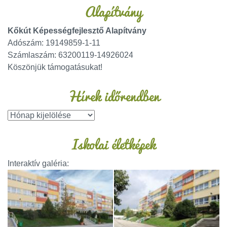
Alapítvány
Kőkút Képességfejlesztő Alapítvány
Adószám: 19149859-1-11
Számlaszám: 63200119-14926024
Köszönjük támogatásukat!
Hírek időrendben
Iskolai életképek
Interaktív galéria: