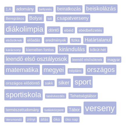
beiskolázás
adomány
beiratkozás
1.A
befizetés
Bolyai
csapatverseny
Beregrákos
bál
diákolimpia
döntő
ebéd
ebédbefizetés
Határtalanul
előadás
eredmények
elsősöknek
fizika
kirándulás
kiemelten fontos
kőkút-hét
karácsony
leendő első osztályosok
magyar
leendő elsősöknek
matematika
megyei
országos
néptánc
sport
siker
országos elődöntő
sakk
sportiskola
Tehetségtábor
tanévkezdés
verseny
Tábor
természettudomány
tudásközpont
öko
zrínyi
öko nap
Versmondó
állás