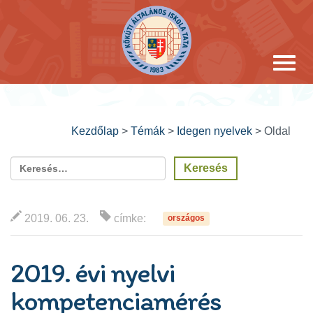
Kezdőlap
>
Témák
>
Idegen nyelvek
>
Oldal
2019. 06. 23.
címke:
országos
2019. évi nyelvi
kompetenciamérés