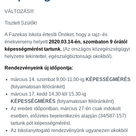
VÁLTOZÁS!!!
Tisztelt Szülők!
A Fazekas Iskola értesíti Önöket, hogy a rajz- és
énekverseny helyett
2020.03.14-én, szombaton 9 órától
képességmérést
tartunk.
(Az országos közegészségügyi
helyzetre tekintettel, egészségbiztonsági okokból).
Rendezvényeink új időpontja:
március 14. szombat 9.00-11.00-ig
KÉPESSÉGMÉRÉS
(folyamatosan félóránkét)
március 17. kedd 14.30-tól 15.30-ig
KÉPESSÉGMÉRÉS
(folyamatosan félóránként)
Az eredeti időpontban, március 27-én csak indokolt
esetben, előzetes bejelentkezés alapján (34/587-157)
tartunk pót képességmérést.
Az Iskolanyitogató rendezvényünk ugyanezen okokból