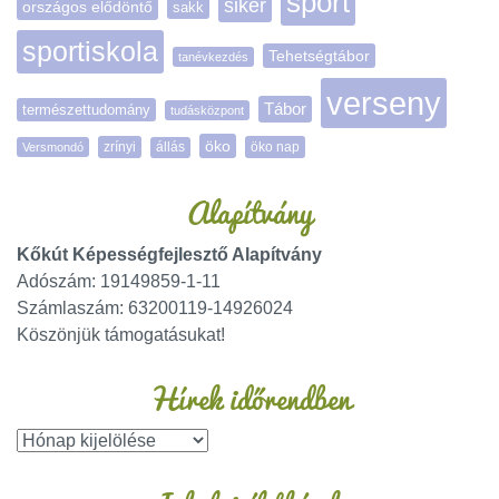
sport
siker
országos elődöntő
sakk
sportiskola
Tehetségtábor
tanévkezdés
verseny
Tábor
természettudomány
tudásközpont
öko
zrínyi
öko nap
Versmondó
állás
Alapítvány
Kőkút Képességfejlesztő Alapítvány
Adószám: 19149859-1-11
Számlaszám: 63200119-14926024
Köszönjük támogatásukat!
Hírek időrendben