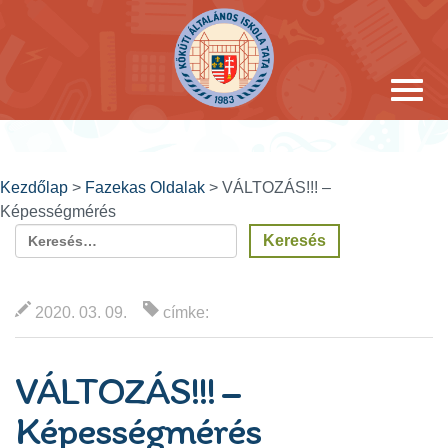
Kezdőlap
>
Fazekas Oldalak
> VÁLTOZÁS!!! –
Képességmérés
2020. 03. 09.
címke:
VÁLTOZÁS!!! –
Képességmérés