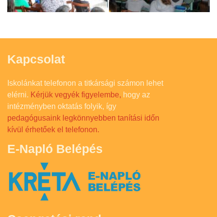
Kapcsolat
Iskolánkat telefonon a titkársági számon lehet
elérni.
Kérjük vegyék figyelembe,
hogy az
intézményben oktatás folyik, így
pedagógusaink legkönnyebben tanítási időn
kívül érhetőek el telefonon.
E-Napló Belépés