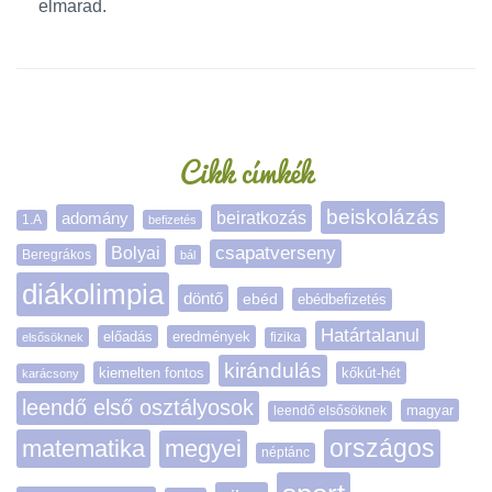
elmarad.
Oldalsáv
Cikk címkék
beiskolázás
adomány
beiratkozás
1.A
befizetés
Bolyai
csapatverseny
Beregrákos
bál
diákolimpia
döntő
ebéd
ebédbefizetés
Határtalanul
előadás
eredmények
elsősöknek
fizika
kirándulás
kiemelten fontos
kőkút-hét
karácsony
leendő első osztályosok
magyar
leendő elsősöknek
matematika
megyei
országos
néptánc