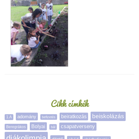
Oldalsáv
Cikk címkék
beiskolázás
adomány
beiratkozás
1.A
befizetés
Bolyai
csapatverseny
Beregrákos
bál
diákolimpia