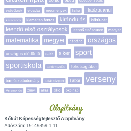
döntő
ebéd
ebédbefizetés
Határtalanul
előadás
eredmények
elsősöknek
fizika
kirándulás
kiemelten fontos
kőkút-hét
karácsony
leendő első osztályosok
magyar
leendő elsősöknek
matematika
megyei
országos
néptánc
sport
siker
országos elődöntő
sakk
sportiskola
Tehetségtábor
tanévkezdés
verseny
Tábor
természettudomány
tudásközpont
öko
zrínyi
öko nap
Versmondó
állás
Alapítvány
Kőkút Képességfejlesztő Alapítvány
Adószám: 19149859-1-11