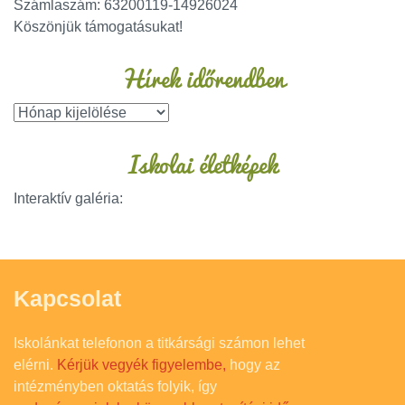
Számlaszám: 63200119-14926024
Köszönjük támogatásukat!
Hírek időrendben
Iskolai életképek
Interaktív galéria:
Kapcsolat
Iskolánkat telefonon a titkársági számon lehet
elérni.
Kérjük vegyék figyelembe,
hogy az
intézményben oktatás folyik, így